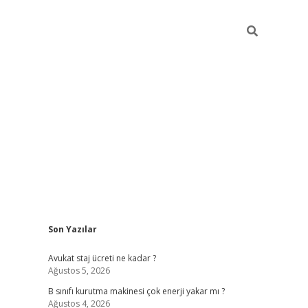
Sidebar
Son Yazılar
vdcasino
Avukat staj ücreti ne kadar ?
Ağustos 5, 2026
B sınıfı kurutma makinesi çok enerji yakar mı ?
Ağustos 4, 2026