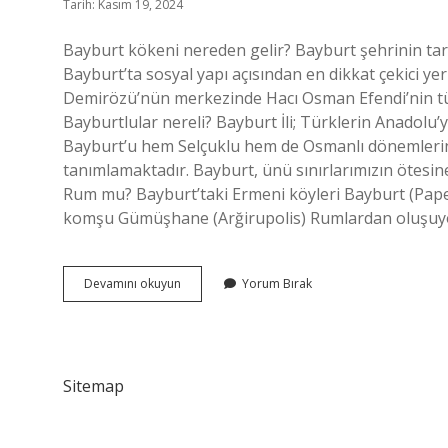
Tarih: Kasım 19, 2024
Bayburt kökeni nereden gelir? Bayburt şehrinin tar
Bayburt’ta sosyal yapı açısından en dikkat çekici y
Demirözü’nün merkezinde Hacı Osman Efendi’nin tür
Bayburtlular nereli? Bayburt İli; Türklerin Anadolu’y
Bayburt’u hem Selçuklu hem de Osmanlı dönemlerind
tanımlamaktadır. Bayburt, ünü sınırlarımızın ötesine
Rum mu? Bayburt’taki Ermeni köyleri Bayburt (Paper
komşu Gümüşhane (Arğirupolis) Rumlardan oluşuyo
Bayburt
Devamını okuyun
Yorum Bırak
Soyu
Nereden
Gelir
Sitemap