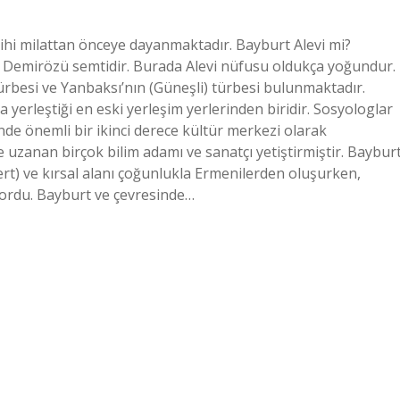
ihi milattan önceye dayanmaktadır. Bayburt Alevi mi?
er Demirözü semtidir. Burada Alevi nüfusu oldukça yoğundur.
besi ve Yanbaksı’nın (Güneşli) türbesi bulunmaktadır.
a yerleştiği en eski yerleşim yerlerinden biridir. Sosyologlar
e önemli bir ikinci derece kültür merkezi olarak
 uzanan birçok bilim adamı ve sanatçı yetiştirmiştir. Baybur
t) ve kırsal alanı çoğunlukla Ermenilerden oluşurken,
rdu. Bayburt ve çevresinde…