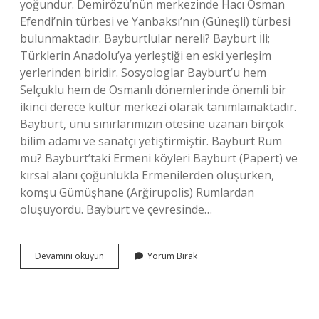
yoğundur. Demirözü’nün merkezinde Hacı Osman
Efendi’nin türbesi ve Yanbaksı’nın (Güneşli) türbesi
bulunmaktadır. Bayburtlular nereli? Bayburt İli;
Türklerin Anadolu’ya yerleştiği en eski yerleşim
yerlerinden biridir. Sosyologlar Bayburt’u hem
Selçuklu hem de Osmanlı dönemlerinde önemli bir
ikinci derece kültür merkezi olarak tanımlamaktadır.
Bayburt, ünü sınırlarımızın ötesine uzanan birçok
bilim adamı ve sanatçı yetiştirmiştir. Bayburt Rum
mu? Bayburt’taki Ermeni köyleri Bayburt (Papert) ve
kırsal alanı çoğunlukla Ermenilerden oluşurken,
komşu Gümüşhane (Arğirupolis) Rumlardan
oluşuyordu. Bayburt ve çevresinde…
Bayburt
Devamını okuyun
Yorum Bırak
Soyu
Nereden
Gelir