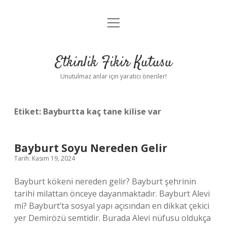
menüyü
Anasayfa
aç
Gizlilik Politikası
Etkinlik Fikir Kutusu
Yasal Uyarı
Unutulmaz anlar için yaratıcı öneriler!
Hakkımızda
Etiket:
Bayburtta kaç tane kilise var
Bayburt Soyu Nereden Gelir
Tarih: Kasım 19, 2024
Bayburt kökeni nereden gelir? Bayburt şehrinin
tarihi milattan önceye dayanmaktadır. Bayburt Alevi
mi? Bayburt’ta sosyal yapı açısından en dikkat çekici
yer Demirözü semtidir. Burada Alevi nüfusu oldukça