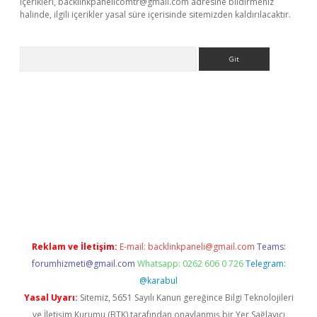
içerikleri,
backlinkpanelicomtr@gmail.com
adresine bildirmeniz
halinde, ilgili içerikler yasal süre içerisinde sitemizden kaldırılacaktır.
Arama
ino
Reklam ve İletişim:
E-mail:
backlinkpaneli@gmail.com
Teams:
forumhizmeti@gmail.com
Whatsapp: 0262 606 0 726
Telegram:
@karabul
Yasal Uyarı:
Sitemiz, 5651 Sayılı Kanun gereğince Bilgi Teknolojileri
ve İletişim Kurumu (BTK) tarafından onaylanmış bir Yer Sağlayıcı