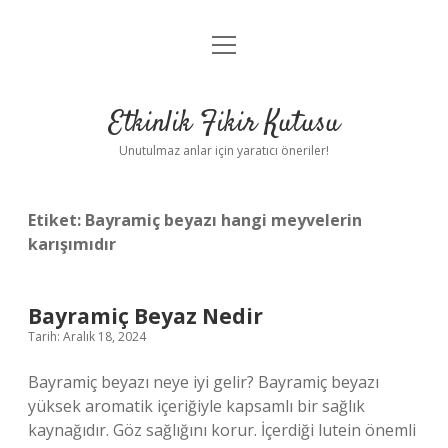
menüyü
Anasayfa
aç
Gizlilik Politikası
Etkinlik Fikir Kutusu
Yasal Uyarı
Unutulmaz anlar için yaratıcı öneriler!
Hakkımızda
Etiket:
Bayramiç beyazı hangi meyvelerin
karışımıdır
Bayramiç Beyaz Nedir
Tarih: Aralık 18, 2024
Bayramiç beyazı neye iyi gelir? Bayramiç beyazı
yüksek aromatik içeriğiyle kapsamlı bir sağlık
kaynağıdır. Göz sağlığını korur. İçerdiği lutein önemli