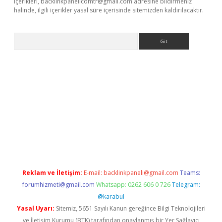
içerikleri,
backlinkpanelicomtr@gmail.com
adresine bildirmeniz
halinde, ilgili içerikler yasal süre içerisinde sitemizden kaldırılacaktır.
Arama
ino
Reklam ve İletişim:
E-mail:
backlinkpaneli@gmail.com
Teams:
forumhizmeti@gmail.com
Whatsapp: 0262 606 0 726
Telegram:
@karabul
Yasal Uyarı:
Sitemiz, 5651 Sayılı Kanun gereğince Bilgi Teknolojileri
ve İletişim Kurumu (BTK) tarafından onaylanmış bir Yer Sağlayıcı