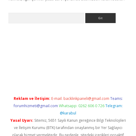
Arama
ino
Reklam ve İletişim:
E-mail:
backlinkpaneli@gmail.com
Teams:
forumhizmeti@gmail.com
Whatsapp: 0262 606 0 726
Telegram:
@karabul
Yasal Uyarı:
Sitemiz, 5651 Sayılı Kanun gereğince Bilgi Teknolojileri
ve İletişim Kurumu (BTK) tarafından onaylanmış bir Yer Sağlayıcı
olarak hizmet vermektedir. Bu nedenle, sitedeki içerikleri proaktif