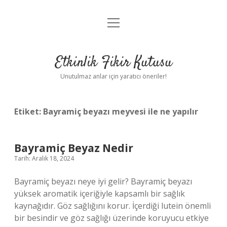
menüyü
Anasayfa
aç
Gizlilik Politikası
Etkinlik Fikir Kutusu
Yasal Uyarı
Unutulmaz anlar için yaratıcı öneriler!
Hakkımızda
Etiket:
Bayramiç beyazı meyvesi ile ne yapılır
Bayramiç Beyaz Nedir
Tarih: Aralık 18, 2024
Bayramiç beyazı neye iyi gelir? Bayramiç beyazı
yüksek aromatik içeriğiyle kapsamlı bir sağlık
kaynağıdır. Göz sağlığını korur. İçerdiği lutein önemli
bir besindir ve göz sağlığı üzerinde koruyucu etkiye