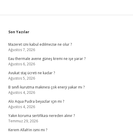
Sidebar
Son Yazılar
Mazeret izni kabul edilmezse ne olur ?
Ağustos 7, 2026
Eau thermale avene güneş kremi ne işe yarar ?
Ağustos 6, 2026
Avukat staj ücreti ne kadar ?
Ağustos 5, 2026
B sınıfı kurutma makinesi çok enerji yakar mı ?
Ağustos 4, 2026
Alo Aqua Pudra beyazlar için mi ?
Ağustos 4, 2026
Yakın koruma sertifikası nereden alınır ?
Temmuz 29, 2026
Kerem Allah’ın ismi mi ?