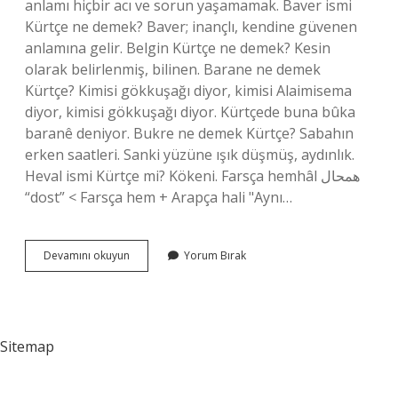
anlamı hiçbir acı ve sorun yaşamamak. Baver ismi
Kürtçe ne demek? Baver; inançlı, kendine güvenen
anlamına gelir. Belgin Kürtçe ne demek? Kesin
olarak belirlenmiş, bilinen. Barane ne demek
Kürtçe? Kimisi gökkuşağı diyor, kimisi Alaimisema
diyor, kimisi gökkuşağı diyor. Kürtçede buna bûka
baranê deniyor. Bukre ne demek Kürtçe? Sabahın
erken saatleri. Sanki yüzüne ışık düşmüş, aydınlık.
Heval ismi Kürtçe mi? Kökeni. Farsça hemhâl ﻫﻤﺤﺎﻝ
“dost” < Farsça hem + Arapça hali "Aynı…
Bablisok
Devamını okuyun
Yorum Bırak
Kürtçe
Ne
Demek
Sitemap