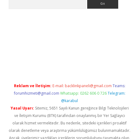
Arama
ino
Reklam ve İletişim:
E-mail:
backlinkpaneli@gmail.com
Teams:
forumhizmeti@gmail.com
Whatsapp: 0262 606 0 726
Telegram:
@karabul
Yasal Uyarı:
Sitemiz, 5651 Sayılı Kanun gereğince Bilgi Teknolojileri
ve İletişim Kurumu (BTK) tarafından onaylanmış bir Yer Sağlayıcı
olarak hizmet vermektedir. Bu nedenle, sitedeki içerikleri proaktif
olarak denetleme veya araştırma yükümlülüğümüz bulunmamaktadır.
Ancak, üyelerimiz yazdıkları içeriklerin sorumluluğunu taşımakta olup,