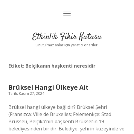
menüyü
Anasayfa
aç
Gizlilik Politikası
Etkinlik Fikir Kutusu
Yasal Uyarı
Unutulmaz anlar için yaratıcı öneriler!
Hakkımızda
Etiket:
Belçikanın başkenti neresidir
Brüksel Hangi Ülkeye Ait
Tarih: Kasım 27, 2024
Brüksel hangi ülkeye bağlıdır? Brüksel Şehri
(Fransızca: Ville de Bruxelles; Felemenkçe: Stad
Brussel), Belçika’nın başkenti Brüksel’in 19
belediyesinden biridir. Belediye, şehrin kuzeyinde ve