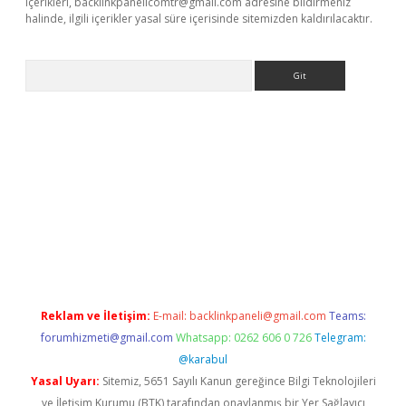
içerikleri,
backlinkpanelicomtr@gmail.com
adresine bildirmeniz
halinde, ilgili içerikler yasal süre içerisinde sitemizden kaldırılacaktır.
Arama
ino
Reklam ve İletişim:
E-mail:
backlinkpaneli@gmail.com
Teams:
forumhizmeti@gmail.com
Whatsapp: 0262 606 0 726
Telegram:
@karabul
Yasal Uyarı:
Sitemiz, 5651 Sayılı Kanun gereğince Bilgi Teknolojileri
ve İletişim Kurumu (BTK) tarafından onaylanmış bir Yer Sağlayıcı