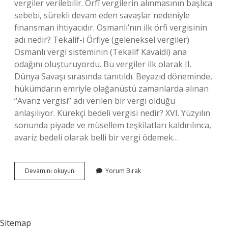
vergiler verilebilir. Örfî vergilerin alınmasının başlıca
sebebi, sürekli devam eden savaşlar nedeniyle
finansman ihtiyacıdır. Osmanlı’nın ilk örfi vergisinin
adı nedir? Tekalif-i Örfiye (geleneksel vergiler)
Osmanlı vergi sisteminin (Tekalif Kavaidi) ana
odağını oluşturuyordu. Bu vergiler ilk olarak II.
Dünya Savaşı sırasında tanıtıldı. Beyazıd döneminde,
hükümdarın emriyle olağanüstü zamanlarda alınan
“Avarız vergisi” adı verilen bir vergi olduğu
anlaşılıyor. Kürekçi bedeli vergisi nedir? XVI. Yüzyılın
sonunda piyade ve müsellem teşkilatları kaldırılınca,
avariz bedeli olarak belli bir vergi ödemek…
Tekalifi
Devamını okuyun
Yorum Bırak
Örfiye
Vergileri
Nelerdir
Sitemap