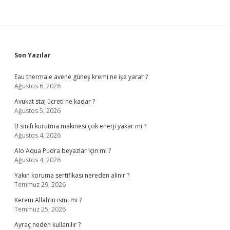
Sidebar
Son Yazılar
Eau thermale avene güneş kremi ne işe yarar ?
Ağustos 6, 2026
Avukat staj ücreti ne kadar ?
Ağustos 5, 2026
B sınıfı kurutma makinesi çok enerji yakar mı ?
Ağustos 4, 2026
Alo Aqua Pudra beyazlar için mi ?
Ağustos 4, 2026
Yakın koruma sertifikası nereden alınır ?
Temmuz 29, 2026
Kerem Allah’ın ismi mi ?
Temmuz 25, 2026
Ayraç neden kullanılır ?