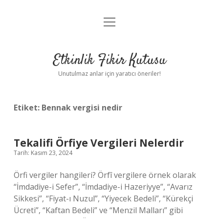
menüyü
Anasayfa
aç
Gizlilik Politikası
Etkinlik Fikir Kutusu
Yasal Uyarı
Unutulmaz anlar için yaratıcı öneriler!
Hakkımızda
Etiket:
Bennak vergisi nedir
Tekalifi Örfiye Vergileri Nelerdir
Tarih: Kasım 23, 2024
Örfi vergiler hangileri? Örfî vergilere örnek olarak
“İmdadiye-i Sefer”, “İmdadiye-i Hazeriyye”, “Avarız
Sikkesi”, “Fiyat-ı Nuzul”, “Yiyecek Bedeli”, “Kürekçi
Ücreti”, “Kaftan Bedeli” ve “Menzil Malları” gibi