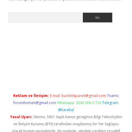
Arama
ino
Reklam ve İletişim:
E-mail:
backlinkpaneli@gmail.com
Teams:
forumhizmeti@gmail.com
Whatsapp: 0262 606 0 726
Telegram:
@karabul
Yasal Uyarı:
Sitemiz, 5651 Sayılı Kanun gereğince Bilgi Teknolojileri
ve İletişim Kurumu (BTK) tarafından onaylanmış bir Yer Sağlayıcı
olarak hizmet vermektedir. Bu nedenle, sitedeki içerikleri proaktif