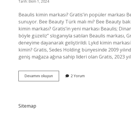
Tarih: Ekim 1, 2024
Beaulis kimin markası? Gratis’in popüler markası Bea
sunuyor. Bee Beauty Türk malı mı? Bee Beauty bakı
kimin markası? Gratis’in yeni markası Beaulis; Dinam
böyle güzeliz” sloganıyla satılan Beaulis markası, Gra
deneyime dayanarak geliştirildi. Lykd kimin markası?
kimin? Gratis, Sedes Holding bünyesinde 2009 yılınd
geniş mağaza ağına sahip lideri olan Gratis, 2023 yı
Beaulis
Devamını okuyun
2 Yorum
Kimin
Ürünü
Sitemap