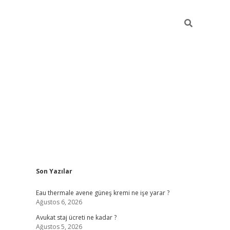
Sidebar
Son Yazılar
vdcasino
Eau thermale avene güneş kremi ne işe yarar ?
Ağustos 6, 2026
Avukat staj ücreti ne kadar ?
Ağustos 5, 2026