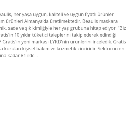
ulis, her yaşa uygun, kaliteli ve uygun fiyatlı ürünler
m ürünleri Almanya’da üretilmektedir. Beaulis maskara
ik, sade ve şık kimliğiyle her yaş grubuna hitap ediyor. “Biz
tis’in 10 yıldır tüketici taleplerini takip ederek edindiği
 Gratis’in yeni markası LYKD’nin ürünlerini inceledik. Gratis
a kurulan kişisel bakım ve kozmetik zinciridir. Sektörün en
lına kadar 81 ilde…