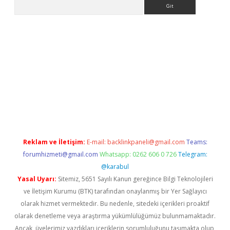
Arama
ino
Reklam ve İletişim:
E-mail:
backlinkpaneli@gmail.com
Teams:
forumhizmeti@gmail.com
Whatsapp: 0262 606 0 726
Telegram:
@karabul
Yasal Uyarı:
Sitemiz, 5651 Sayılı Kanun gereğince Bilgi Teknolojileri
ve İletişim Kurumu (BTK) tarafından onaylanmış bir Yer Sağlayıcı
olarak hizmet vermektedir. Bu nedenle, sitedeki içerikleri proaktif
olarak denetleme veya araştırma yükümlülüğümüz bulunmamaktadır.
Ancak, üyelerimiz yazdıkları içeriklerin sorumluluğunu taşımakta olup,