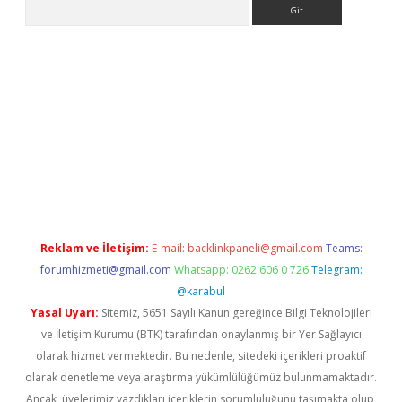
Arama
sino
Reklam ve İletişim:
E-mail:
backlinkpaneli@gmail.com
Teams:
forumhizmeti@gmail.com
Whatsapp: 0262 606 0 726
Telegram:
@karabul
Yasal Uyarı:
Sitemiz, 5651 Sayılı Kanun gereğince Bilgi Teknolojileri
ve İletişim Kurumu (BTK) tarafından onaylanmış bir Yer Sağlayıcı
olarak hizmet vermektedir. Bu nedenle, sitedeki içerikleri proaktif
olarak denetleme veya araştırma yükümlülüğümüz bulunmamaktadır.
Ancak, üyelerimiz yazdıkları içeriklerin sorumluluğunu taşımakta olup,