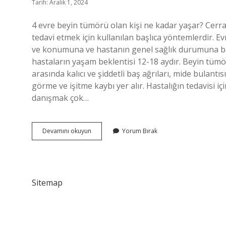
Tarih: Aralık 1, 2024
4 evre beyin tümörü olan kişi ne kadar yaşar? Cerra
tedavi etmek için kullanılan başlıca yöntemlerdir. E
ve konumuna ve hastanın genel sağlık durumuna bağl
hastaların yaşam beklentisi 12-18 aydır. Beyin tümör
arasında kalıcı ve şiddetli baş ağrıları, mide bulant
görme ve işitme kaybı yer alır. Hastalığın tedavisi i
danışmak çok…
Beyin
Devamını okuyun
Yorum Bırak
Tümöründe
Son
Evrede
Ne
Olur
Sitemap