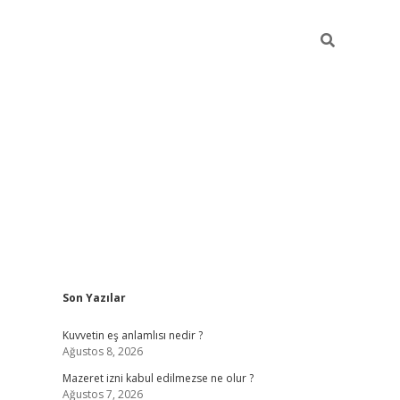
Sidebar
Son Yazılar
vdcasino
Kuvvetin eş anlamlısı nedir ?
Ağustos 8, 2026
Mazeret izni kabul edilmezse ne olur ?
Ağustos 7, 2026