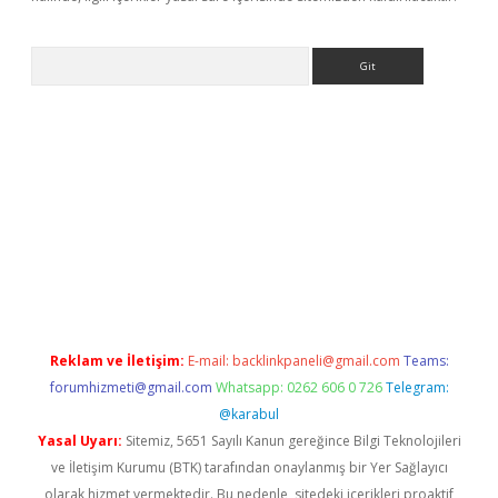
Arama
sino
Reklam ve İletişim:
E-mail:
backlinkpaneli@gmail.com
Teams:
forumhizmeti@gmail.com
Whatsapp: 0262 606 0 726
Telegram:
@karabul
Yasal Uyarı:
Sitemiz, 5651 Sayılı Kanun gereğince Bilgi Teknolojileri
ve İletişim Kurumu (BTK) tarafından onaylanmış bir Yer Sağlayıcı
olarak hizmet vermektedir. Bu nedenle, sitedeki içerikleri proaktif