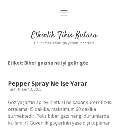
menüyü
Anasayfa
aç
Gizlilik Politikası
Etkinlik Fikir Kutusu
Yasal Uyarı
Unutulmaz anlar için yaratıcı öneriler!
Hakkımızda
Etiket:
Biber gazına ne iyi gelir göz
Pepper Spray Ne Işe Yarar
Tarih: Nisan 13, 2025
Göz yaşartıcı spreyin etkisi ne kadar sürer? Etkisi
ortalama 45 dakika, maksimum 60 dakika
sürmektedir. Polis biber gazı hangi durumlarda
kullanılır? Güvenlik güçlerinin yasa dışı toplanan