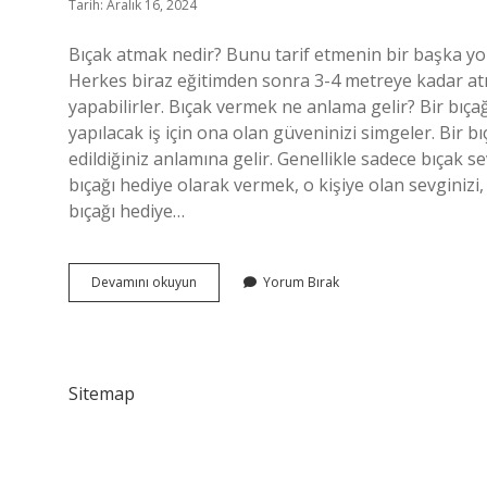
Tarih: Aralık 16, 2024
Bıçak atmak nedir? Bunu tarif etmenin bir başka yolu 
Herkes biraz eğitimden sonra 3-4 metreye kadar atı
yapabilirler. Bıçak vermek ne anlama gelir? Bir bıçağ
yapılacak iş için ona olan güveninizi simgeler. Bir b
edildiğiniz anlamına gelir. Genellikle sadece bıçak 
bıçağı hediye olarak vermek, o kişiye olan sevginizi, 
bıçağı hediye…
Bıçak
Devamını okuyun
Yorum Bırak
Atmak
Ne
Demek
Sitemap