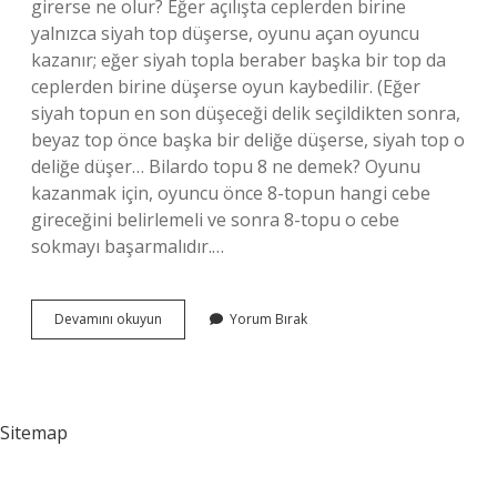
girerse ne olur? Eğer açılışta ceplerden birine
yalnızca siyah top düşerse, oyunu açan oyuncu
kazanır; eğer siyah topla beraber başka bir top da
ceplerden birine düşerse oyun kaybedilir. (Eğer
siyah topun en son düşeceği delik seçildikten sonra,
beyaz top önce başka bir deliğe düşerse, siyah top o
deliğe düşer… Bilardo topu 8 ne demek? Oyunu
kazanmak için, oyuncu önce 8-topun hangi cebe
gireceğini belirlemeli ve sonra 8-topu o cebe
sokmayı başarmalıdır.…
Bilardoda
Devamını okuyun
Yorum Bırak
Top
Nasıl
Belirlenir
Sitemap