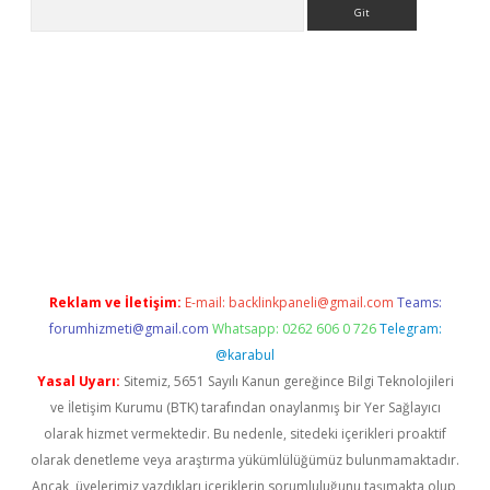
Arama
o
Reklam ve İletişim:
E-mail:
backlinkpaneli@gmail.com
Teams:
forumhizmeti@gmail.com
Whatsapp: 0262 606 0 726
Telegram:
@karabul
Yasal Uyarı:
Sitemiz, 5651 Sayılı Kanun gereğince Bilgi Teknolojileri
ve İletişim Kurumu (BTK) tarafından onaylanmış bir Yer Sağlayıcı
olarak hizmet vermektedir. Bu nedenle, sitedeki içerikleri proaktif
olarak denetleme veya araştırma yükümlülüğümüz bulunmamaktadır.
Ancak, üyelerimiz yazdıkları içeriklerin sorumluluğunu taşımakta olup,