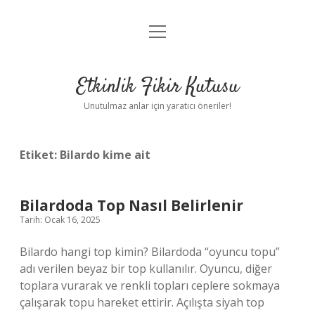
menüyü
Anasayfa
aç
Gizlilik Politikası
Etkinlik Fikir Kutusu
Yasal Uyarı
Unutulmaz anlar için yaratıcı öneriler!
Hakkımızda
Etiket:
Bilardo kime ait
Bilardoda Top Nasıl Belirlenir
Tarih: Ocak 16, 2025
Bilardo hangi top kimin? Bilardoda “oyuncu topu”
adı verilen beyaz bir top kullanılır. Oyuncu, diğer
toplara vurarak ve renkli topları ceplere sokmaya
çalışarak topu hareket ettirir. Açılışta siyah top