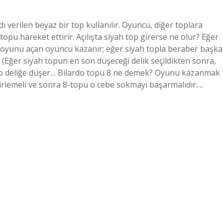
 verilen beyaz bir top kullanılır. Oyuncu, diğer toplara
opu hareket ettirir. Açılışta siyah top girerse ne olur? Eğer
e, oyunu açan oyuncu kazanır; eğer siyah topla beraber başka
 (Eğer siyah topun en son düşeceği delik seçildikten sonra,
p o deliğe düşer… Bilardo topu 8 ne demek? Oyunu kazanmak
lirlemeli ve sonra 8-topu o cebe sokmayı başarmalıdır.…