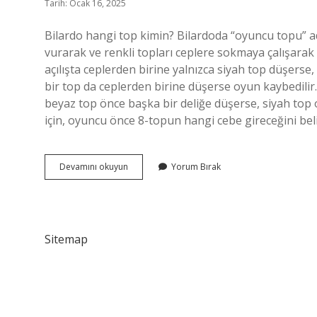
Tarih: Ocak 16, 2025
Bilardo hangi top kimin? Bilardoda “oyuncu topu” adı
vurarak ve renkli topları ceplere sokmaya çalışarak t
açılışta ceplerden birine yalnızca siyah top düşers
bir top da ceplerden birine düşerse oyun kaybedilir.
beyaz top önce başka bir deliğe düşerse, siyah to
için, oyuncu önce 8-topun hangi cebe gireceğini be
Bilardoda
Devamını okuyun
Yorum Bırak
Top
Nasıl
Belirlenir
Sitemap