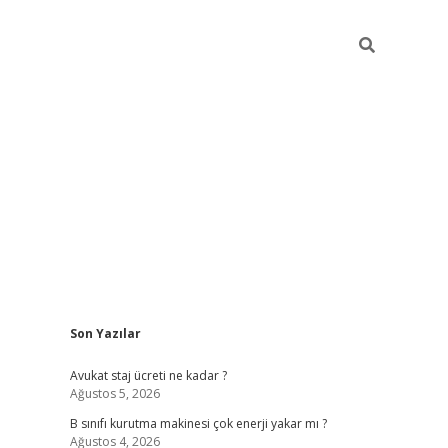
Sidebar
Son Yazılar
vdcasino
Avukat staj ücreti ne kadar ?
Ağustos 5, 2026
B sınıfı kurutma makinesi çok enerji yakar mı ?
Ağustos 4, 2026