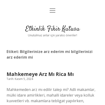
menüyü
Anasayfa
aç
Gizlilik Politikası
Etkinlik Fikir Kutusu
Yasal Uyarı
Unutulmaz anlar için yaratıcı öneriler!
Hakkımızda
Etiket:
Bilgilerinize arz ederim mi bilgilerinizi
arz ederim mi
Mahkemeye Arz Mı Rica Mı
Tarih: Kasım 5, 2024
Mahkemeden arz mı edilir talep mi? Adli makamlar,
mülki idare amirlikleri, mahalli idareler veya kolluk
kuvvetleri vb. makamlara tebligat yapılırken,