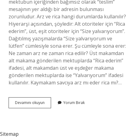
mektubun içeriğinden bağımsız olarak “teslim”
mesajının yer aldığı bir adresin bulunması
zorunludur. Arz ve rica hangi durumlarda kullanılır?
Hiyerarşi açısından, şöyledir: Alt otoriteler için “Rica
ederim”, üst, eşit otoriteler için “Size yalvarıyorum”.
Dağıtılmış yazışmalarda “Size yalvarıyorum ve
lütfen” cümlesiyle sona erer. Şu cümleyle sona erer:
Ne zaman arz ne zaman rica edilir? Üst makamdan
alt makama gönderilen mektuplarda “Rica ederim”
ifadesi, alt makamdan üst ve eşdeğer makama
gönderilen mektuplarda ise “Yalvarıyorum” ifadesi
kullanılır. Kaymakam savcıya arz mı eder rica mı?…
Mahkemeye
Devamını okuyun
Yorum Bırak
Arz
Mı
Rica
Mı
Sitemap