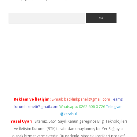
Arama
ino
Reklam ve İletişim:
E-mail:
backlinkpaneli@gmail.com
Teams:
forumhizmeti@gmail.com
Whatsapp: 0262 606 0 726
Telegram:
@karabul
Yasal Uyarı:
Sitemiz, 5651 Sayılı Kanun gereğince Bilgi Teknolojileri
ve İletişim Kurumu (BTK) tarafından onaylanmış bir Yer Sağlayıcı
olarak hizmet vermektedir. Bu nedenle, sitedeki içerikleri proaktif