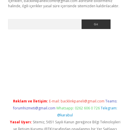
içerikleri,
backlinkpanelicomtr@gmail.com
adresine bildirmeniz
halinde, ilgili içerikler yasal süre içerisinde sitemizden kaldırılacaktır.
Arama
ino
Reklam ve İletişim:
E-mail:
backlinkpaneli@gmail.com
Teams:
forumhizmeti@gmail.com
Whatsapp: 0262 606 0 726
Telegram:
@karabul
Yasal Uyarı:
Sitemiz, 5651 Sayılı Kanun gereğince Bilgi Teknolojileri
ve İletişim Kurumu (BTK) tarafından onaylanmış bir Yer Sağlayıcı