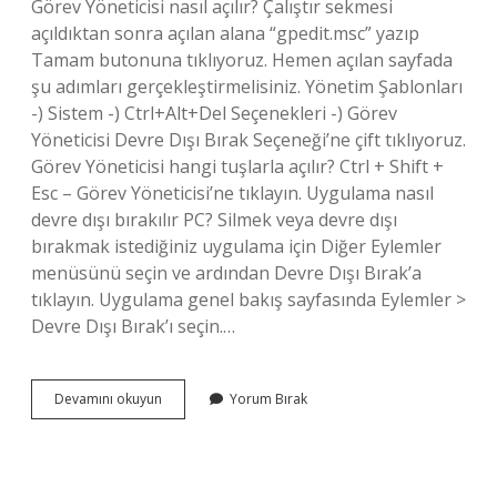
Görev Yöneticisi nasıl açılır? Çalıştır sekmesi
açıldıktan sonra açılan alana “gpedit.msc” yazıp
Tamam butonuna tıklıyoruz. Hemen açılan sayfada
şu adımları gerçekleştirmelisiniz. Yönetim Şablonları
-) Sistem -) Ctrl+Alt+Del Seçenekleri -) Görev
Yöneticisi Devre Dışı Bırak Seçeneği’ne çift tıklıyoruz.
Görev Yöneticisi hangi tuşlarla açılır? Ctrl + Shift +
Esc – Görev Yöneticisi’ne tıklayın. Uygulama nasıl
devre dışı bırakılır PC? Silmek veya devre dışı
bırakmak istediğiniz uygulama için Diğer Eylemler
menüsünü seçin ve ardından Devre Dışı Bırak’a
tıklayın. Uygulama genel bakış sayfasında Eylemler >
Devre Dışı Bırak’ı seçin.…
Görev
Devamını okuyun
Yorum Bırak
Yöneticisi
Nasıl
Devre
Dışı