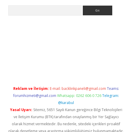
Arama
ino
Reklam ve İletişim:
E-mail:
backlinkpaneli@gmail.com
Teams:
forumhizmeti@gmail.com
Whatsapp: 0262 606 0 726
Telegram:
@karabul
Yasal Uyarı:
Sitemiz, 5651 Sayılı Kanun gereğince Bilgi Teknolojileri
ve İletişim Kurumu (BTK) tarafından onaylanmış bir Yer Sağlayıcı
olarak hizmet vermektedir. Bu nedenle, sitedeki içerikleri proaktif
olarak denetleme veya araştırma yükümlülüğümüz bulunmamaktadır.