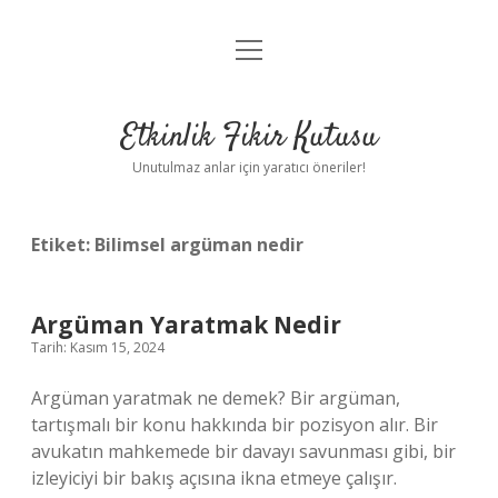
menüyü
Anasayfa
aç
Gizlilik Politikası
Etkinlik Fikir Kutusu
Yasal Uyarı
Unutulmaz anlar için yaratıcı öneriler!
Hakkımızda
Etiket:
Bilimsel argüman nedir
Argüman Yaratmak Nedir
Tarih: Kasım 15, 2024
Argüman yaratmak ne demek? Bir argüman,
tartışmalı bir konu hakkında bir pozisyon alır. Bir
avukatın mahkemede bir davayı savunması gibi, bir
izleyiciyi bir bakış açısına ikna etmeye çalışır.