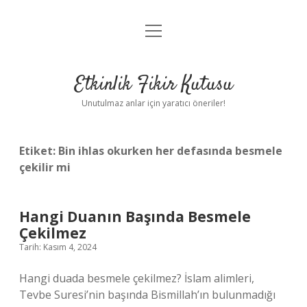
menüyü
Anasayfa
aç
Gizlilik Politikası
Etkinlik Fikir Kutusu
Yasal Uyarı
Unutulmaz anlar için yaratıcı öneriler!
Hakkımızda
Etiket:
Bin ihlas okurken her defasında besmele
çekilir mi
Hangi Duanın Başında Besmele
Çekilmez
Tarih: Kasım 4, 2024
Hangi duada besmele çekilmez? İslam alimleri,
Tevbe Suresi’nin başında Bismillah’ın bulunmadığı