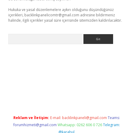
Hukuka ve yasal düzenlemelere aykırı olduğunu düşündüğünüz
içerikleri,
backlinkpanelicomtr@gmail.com
adresine bildirmeniz
halinde, ilgili içerikler yasal süre içerisinde sitemizden kaldırılacaktır.
Arama
ino
Reklam ve İletişim:
E-mail:
backlinkpaneli@gmail.com
Teams:
forumhizmeti@gmail.com
Whatsapp: 0262 606 0 726
Telegram:
@karabul