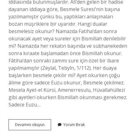
iddiasında bulunmuşlardır. Ali’den gelen bir hadise
dayanan iddiaya göre, Besmele Suresi’nin başına
yazılmamıştır çünkü bu, yaptıkları anlaşmaları
bozan müşriklere bir uyarıdır. Hangi dualar
besmelesiz okunur? Namazda Fatiha’dan sonra
okunacak ayet veya sureler için Bismillah denilebilir
mi? Namazda her rekatın başında ve sübhanekeden
sonra kıraate başlamadan önce Bismillah okunur.
Fâtiha’dan sonraki zammı sure için özel bir ibare
yapılmamıştır (Zeylaî, Tebyîn, 1/112). Her duaya
başlarken besmele çekilir mi? Ayet okurken çoğu
âlime göre sadece Euzu okunur, Besmele çekilmez.
Mesela Ayet-el Kürsi, Amenerresulu, Hüvallahüllezi
gibi ayetleri okurken Bismillah okunması gerekmez.
Sadece Euzu…
Hangi
Devamını okuyun
Yorum Bırak
Duanın
Başında