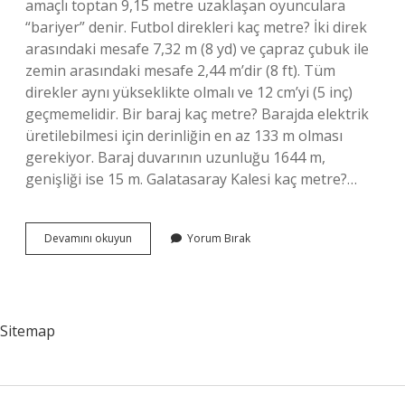
amaçlı toptan 9,15 metre uzaklaşan oyunculara
“bariyer” denir. Futbol direkleri kaç metre? İki direk
arasındaki mesafe 7,32 m (8 yd) ve çapraz çubuk ile
zemin arasındaki mesafe 2,44 m’dir (8 ft). Tüm
direkler aynı yükseklikte olmalı ve 12 cm’yi (5 inç)
geçmemelidir. Bir baraj kaç metre? Barajda elektrik
üretilebilmesi için derinliğin en az 133 m olması
gerekiyor. Baraj duvarının uzunluğu 1644 m,
genişliği ise 15 m. Galatasaray Kalesi kaç metre?…
Gs
Devamını okuyun
Yorum Bırak
Istanbul
Baraj
Kaç
Metre
Sitemap