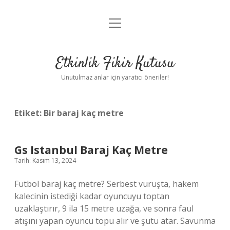
menüyü
Anasayfa
aç
Gizlilik Politikası
Etkinlik Fikir Kutusu
Yasal Uyarı
Unutulmaz anlar için yaratıcı öneriler!
Hakkımızda
Etiket:
Bir baraj kaç metre
Gs Istanbul Baraj Kaç Metre
Tarih: Kasım 13, 2024
Futbol baraj kaç metre? Serbest vuruşta, hakem
kalecinin istediği kadar oyuncuyu toptan
uzaklaştırır, 9 ila 15 metre uzağa, ve sonra faul
atışını yapan oyuncu topu alır ve şutu atar. Savunma