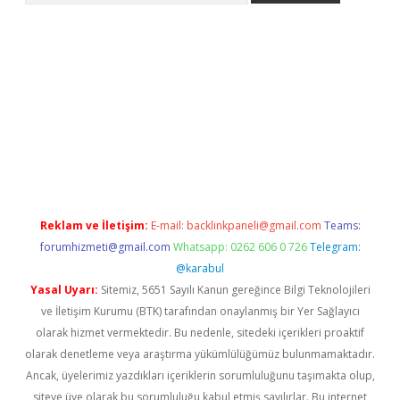
ino
Reklam ve İletişim:
E-mail:
backlinkpaneli@gmail.com
Teams:
forumhizmeti@gmail.com
Whatsapp: 0262 606 0 726
Telegram:
@karabul
Yasal Uyarı:
Sitemiz, 5651 Sayılı Kanun gereğince Bilgi Teknolojileri
ve İletişim Kurumu (BTK) tarafından onaylanmış bir Yer Sağlayıcı
olarak hizmet vermektedir. Bu nedenle, sitedeki içerikleri proaktif
olarak denetleme veya araştırma yükümlülüğümüz bulunmamaktadır.
Ancak, üyelerimiz yazdıkları içeriklerin sorumluluğunu taşımakta olup,
siteye üye olarak bu sorumluluğu kabul etmiş sayılırlar. Bu internet