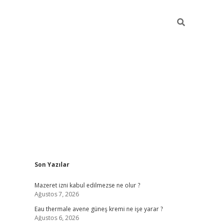
Sidebar
Son Yazılar
vdcasino
Mazeret izni kabul edilmezse ne olur ?
Ağustos 7, 2026
Eau thermale avene güneş kremi ne işe yarar ?
Ağustos 6, 2026