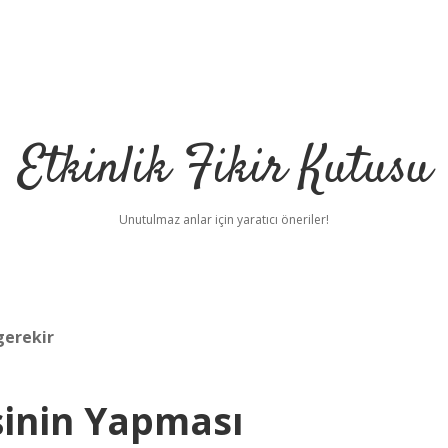
Etkinlik Fikir Kutusu
Unutulmaz anlar için yaratıcı öneriler!
gerekir
şinin Yapması