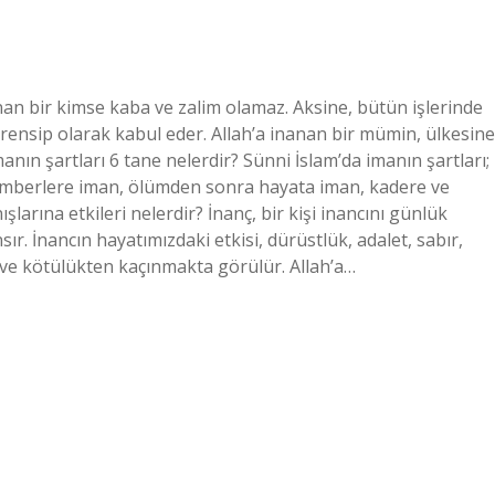
nanan bir kimse kaba ve zalim olamaz. Aksine, bütün işlerinde
ensip olarak kabul eder. Allah’a inanan bir mümin, ülkesine
İmanın şartları 6 tane nelerdir? Sünni İslam’da imanın şartları;
gamberlere iman, ölümden sonra hayata iman, kadere ve
arına etkileri nelerdir? İnanç, bir kişi inancını günlük
 İnancın hayatımızdaki etkisi, dürüstlük, adalet, sabır,
ve kötülükten kaçınmakta görülür. Allah’a…