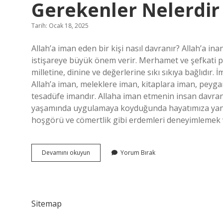
Gerekenler Nelerdir
Tarih: Ocak 18, 2025
Allah’a iman eden bir kişi nasıl davranır? Allah’a i
istişareye büyük önem verir. Merhamet ve şefkati pr
milletine, dinine ve değerlerine sıkı sıkıya bağlıdır. 
Allah’a iman, meleklere iman, kitaplara iman, pey
tesadüfe imandır. Allaha iman etmenin insan davranışl
yaşamında uygulamaya koyduğunda hayatımıza yansır.
hoşgörü ve cömertlik gibi erdemleri deneyimlemek 
Allaha
Devamını okuyun
Yorum Bırak
Iman
Eden
Kişinin
Yapması
Gerekenler
Sitemap
Nelerdir