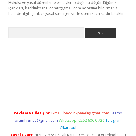
Hukuka ve yasal düzenlemelere aykırı olduğunu düşündüğünüz
içerikleri,
backlinkpanelicomtr@gmail.com
adresine bildirmeniz
halinde, ilgili içerikler yasal süre içerisinde sitemizden kaldırılacaktır.
Arama
ino
Reklam ve İletişim:
E-mail:
backlinkpaneli@gmail.com
Teams:
forumhizmeti@gmail.com
Whatsapp: 0262 606 0 726
Telegram:
@karabul
Yasal Uyarı:
Sitemiz, 5651 Sayılı Kanun gereğince Bilgi Teknolojileri