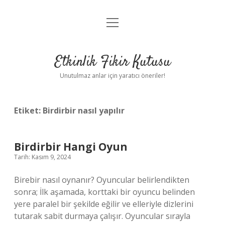
menüyü
Anasayfa
aç
Gizlilik Politikası
Etkinlik Fikir Kutusu
Yasal Uyarı
Unutulmaz anlar için yaratıcı öneriler!
Hakkımızda
Etiket:
Birdirbir nasıl yapılır
Birdirbir Hangi Oyun
Tarih: Kasım 9, 2024
Birebir nasıl oynanır? Oyuncular belirlendikten
sonra; İlk aşamada, korttaki bir oyuncu belinden
yere paralel bir şekilde eğilir ve elleriyle dizlerini
tutarak sabit durmaya çalışır. Oyuncular sırayla