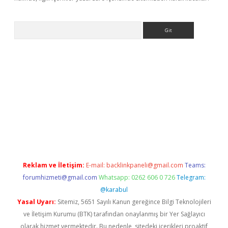
Arama
ino
Reklam ve İletişim:
E-mail:
backlinkpaneli@gmail.com
Teams:
forumhizmeti@gmail.com
Whatsapp: 0262 606 0 726
Telegram:
@karabul
Yasal Uyarı:
Sitemiz, 5651 Sayılı Kanun gereğince Bilgi Teknolojileri
ve İletişim Kurumu (BTK) tarafından onaylanmış bir Yer Sağlayıcı
olarak hizmet vermektedir. Bu nedenle, sitedeki içerikleri proaktif