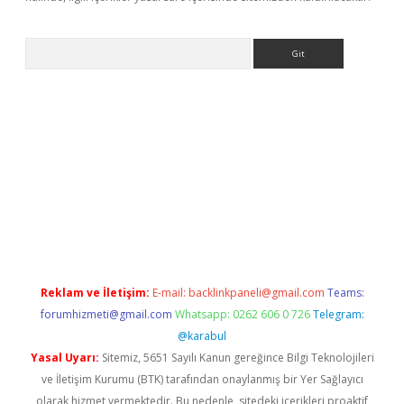
Arama
ino
Reklam ve İletişim:
E-mail:
backlinkpaneli@gmail.com
Teams:
forumhizmeti@gmail.com
Whatsapp: 0262 606 0 726
Telegram:
@karabul
Yasal Uyarı:
Sitemiz, 5651 Sayılı Kanun gereğince Bilgi Teknolojileri
ve İletişim Kurumu (BTK) tarafından onaylanmış bir Yer Sağlayıcı
olarak hizmet vermektedir. Bu nedenle, sitedeki içerikleri proaktif