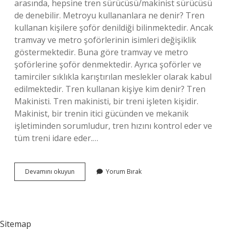
arasında, hepsine tren sürücüsü/makinist sürücüsü
de denebilir. Metroyu kullananlara ne denir? Tren
kullanan kişilere şoför denildiği bilinmektedir. Ancak
tramvay ve metro şoförlerinin isimleri değişiklik
göstermektedir. Buna göre tramvay ve metro
şoförlerine şoför denmektedir. Ayrıca şoförler ve
tamirciler sıklıkla karıştırılan meslekler olarak kabul
edilmektedir. Tren kullanan kişiye kim denir? Tren
Makinisti. Tren makinisti, bir treni işleten kişidir.
Makinist, bir trenin itici gücünden ve mekanik
işletiminden sorumludur, tren hızını kontrol eder ve
tüm treni idare eder.…
Marmarayı
Devamını okuyun
Yorum Bırak
Kullanan
Kişiye
Ne
Denir
Sitemap