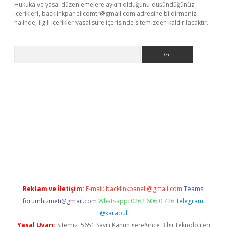
Hukuka ve yasal düzenlemelere aykırı olduğunu düşündüğünüz
içerikleri,
backlinkpanelicomtr@gmail.com
adresine bildirmeniz
halinde, ilgili içerikler yasal süre içerisinde sitemizden kaldırılacaktır.
Arama
ino
Reklam ve İletişim:
E-mail:
backlinkpaneli@gmail.com
Teams:
forumhizmeti@gmail.com
Whatsapp: 0262 606 0 726
Telegram:
@karabul
Yasal Uyarı:
Sitemiz, 5651 Sayılı Kanun gereğince Bilgi Teknolojileri