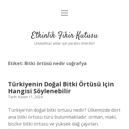
menüyü
Anasayfa
aç
Gizlilik Politikası
Etkinlik Fikir Kutusu
Yasal Uyarı
Unutulmaz anlar için yaratıcı öneriler!
Hakkımızda
Etiket:
Bitki örtüsü nedir coğrafya
Türkiyenin Doğal Bitki Örtüsü Için
Hangisi Söylenebilir
Tarih: Kasım 11, 2024
Türkiye’nin doğal bitki örtüsü nedir? Ülkemizde dört
ana bitki örtüsü türü bulunmaktadır: orman, maki,
bozkır bitki örtüsü ve yüksek dağ çayırları.