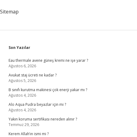
Için
Hangisi
Sitemap
Söylenebilir
Sidebar
Son Yazılar
Eau thermale avene güneş kremi ne işe yarar ?
Ağustos 6, 2026
Avukat staj ücreti ne kadar ?
Ağustos 5, 2026
B sınıfı kurutma makinesi çok enerji yakar mı ?
Ağustos 4, 2026
Alo Aqua Pudra beyazlar için mi ?
Ağustos 4, 2026
Yakın koruma sertifikası nereden alınır ?
Temmuz 29, 2026
Kerem Allah’ın ismi mi ?