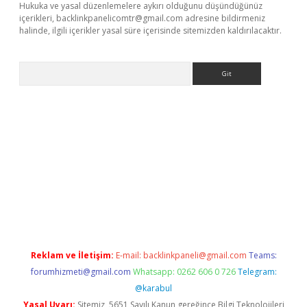
Hukuka ve yasal düzenlemelere aykırı olduğunu düşündüğünüz
içerikleri,
backlinkpanelicomtr@gmail.com
adresine bildirmeniz
halinde, ilgili içerikler yasal süre içerisinde sitemizden kaldırılacaktır.
Arama
ino
Reklam ve İletişim:
E-mail:
backlinkpaneli@gmail.com
Teams:
forumhizmeti@gmail.com
Whatsapp: 0262 606 0 726
Telegram:
@karabul
Yasal Uyarı:
Sitemiz, 5651 Sayılı Kanun gereğince Bilgi Teknolojileri