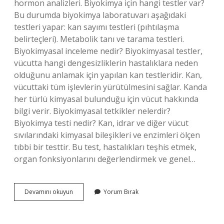
hormon analizleri. Biyokimya için hangi testler var?
Bu durumda biyokimya laboratuvarı aşağıdaki
testleri yapar: kan sayımı testleri (pıhtılaşma
belirteçleri). Metabolik tanı ve tarama testleri.
Biyokimyasal inceleme nedir? Biyokimyasal testler,
vücutta hangi dengesizliklerin hastalıklara neden
olduğunu anlamak için yapılan kan testleridir. Kan,
vücuttaki tüm işlevlerin yürütülmesini sağlar. Kanda
her türlü kimyasal bulunduğu için vücut hakkında
bilgi verir. Biyokimyasal tetkikler nelerdir?
Biyokimya testi nedir? Kan, idrar ve diğer vücut
sıvılarındaki kimyasal bileşikleri ve enzimleri ölçen
tıbbi bir testtir. Bu test, hastalıkları teşhis etmek,
organ fonksiyonlarını değerlendirmek ve genel…
Biyokimyasal
Devamını okuyun
Yorum Bırak
Analizler
Için
Alınan