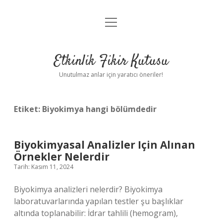
menüyü
Anasayfa
aç
Gizlilik Politikası
Etkinlik Fikir Kutusu
Yasal Uyarı
Unutulmaz anlar için yaratıcı öneriler!
Hakkımızda
Etiket:
Biyokimya hangi bölümdedir
Biyokimyasal Analizler Için Alınan
Örnekler Nelerdir
Tarih: Kasım 11, 2024
Biyokimya analizleri nelerdir? Biyokimya
laboratuvarlarında yapılan testler şu başlıklar
altında toplanabilir: İdrar tahlili (hemogram),