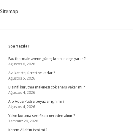
Örnekler
Nelerdir
Sitemap
Sidebar
Son Yazılar
Eau thermale avene güneş kremi ne işe yarar ?
Ağustos 6, 2026
Avukat staj ücreti ne kadar ?
Ağustos 5, 2026
B sınıfı kurutma makinesi çok enerji yakar mı ?
Ağustos 4, 2026
Alo Aqua Pudra beyazlar için mi ?
Ağustos 4, 2026
Yakın koruma sertifikası nereden alınır ?
Temmuz 29, 2026
Kerem Allah’ın ismi mi ?