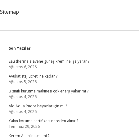
Örnekler
Nelerdir
Sitemap
Sidebar
Son Yazılar
Eau thermale avene güneş kremi ne işe yarar ?
Ağustos 6, 2026
Avukat staj ücreti ne kadar ?
Ağustos 5, 2026
B sınıfı kurutma makinesi çok enerji yakar mı ?
Ağustos 4, 2026
Alo Aqua Pudra beyazlar için mi ?
Ağustos 4, 2026
Yakın koruma sertifikası nereden alınır ?
Temmuz 29, 2026
Kerem Allah’ın ismi mi ?