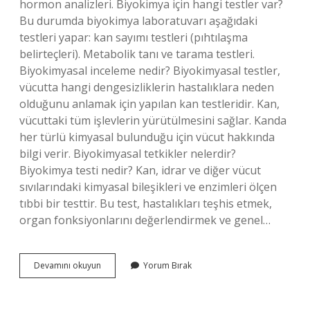
hormon analizleri. Biyokimya için hangi testler var?
Bu durumda biyokimya laboratuvarı aşağıdaki
testleri yapar: kan sayımı testleri (pıhtılaşma
belirteçleri). Metabolik tanı ve tarama testleri.
Biyokimyasal inceleme nedir? Biyokimyasal testler,
vücutta hangi dengesizliklerin hastalıklara neden
olduğunu anlamak için yapılan kan testleridir. Kan,
vücuttaki tüm işlevlerin yürütülmesini sağlar. Kanda
her türlü kimyasal bulunduğu için vücut hakkında
bilgi verir. Biyokimyasal tetkikler nelerdir?
Biyokimya testi nedir? Kan, idrar ve diğer vücut
sıvılarındaki kimyasal bileşikleri ve enzimleri ölçen
tıbbi bir testtir. Bu test, hastalıkları teşhis etmek,
organ fonksiyonlarını değerlendirmek ve genel…
Biyokimyasal
Devamını okuyun
Yorum Bırak
Analizler
Için
Alınan