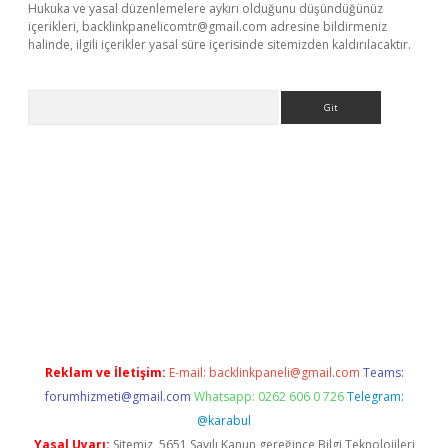
Hukuka ve yasal düzenlemelere aykırı olduğunu düşündüğünüz
içerikleri,
backlinkpanelicomtr@gmail.com
adresine bildirmeniz
halinde, ilgili içerikler yasal süre içerisinde sitemizden kaldırılacaktır.
Arama
ino
Reklam ve İletişim:
E-mail:
backlinkpaneli@gmail.com
Teams:
forumhizmeti@gmail.com
Whatsapp: 0262 606 0 726
Telegram:
@karabul
Yasal Uyarı:
Sitemiz, 5651 Sayılı Kanun gereğince Bilgi Teknolojileri