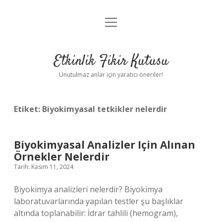
menüyü
Anasayfa
aç
Gizlilik Politikası
Etkinlik Fikir Kutusu
Yasal Uyarı
Unutulmaz anlar için yaratıcı öneriler!
Hakkımızda
Etiket:
Biyokimyasal tetkikler nelerdir
Biyokimyasal Analizler Için Alınan
Örnekler Nelerdir
Tarih: Kasım 11, 2024
Biyokimya analizleri nelerdir? Biyokimya
laboratuvarlarında yapılan testler şu başlıklar
altında toplanabilir: İdrar tahlili (hemogram),