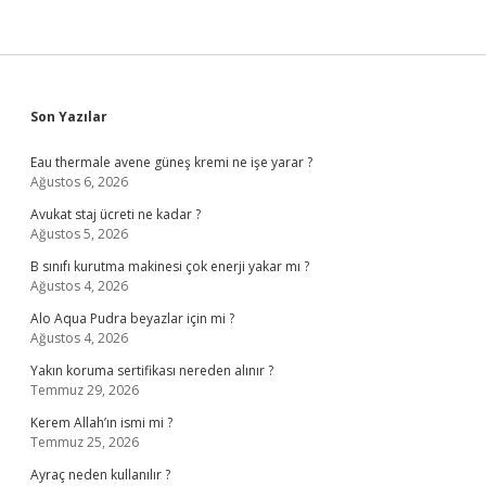
Sidebar
Son Yazılar
Eau thermale avene güneş kremi ne işe yarar ?
Ağustos 6, 2026
Avukat staj ücreti ne kadar ?
Ağustos 5, 2026
B sınıfı kurutma makinesi çok enerji yakar mı ?
Ağustos 4, 2026
Alo Aqua Pudra beyazlar için mi ?
Ağustos 4, 2026
Yakın koruma sertifikası nereden alınır ?
Temmuz 29, 2026
Kerem Allah’ın ismi mi ?
Temmuz 25, 2026
Ayraç neden kullanılır ?