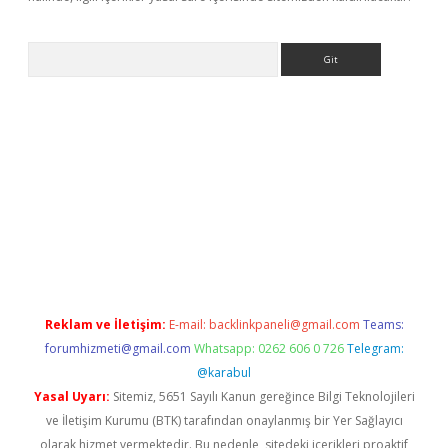
Arama
ino
Reklam ve İletişim:
E-mail:
backlinkpaneli@gmail.com
Teams:
forumhizmeti@gmail.com
Whatsapp: 0262 606 0 726
Telegram:
@karabul
Yasal Uyarı:
Sitemiz, 5651 Sayılı Kanun gereğince Bilgi Teknolojileri
ve İletişim Kurumu (BTK) tarafından onaylanmış bir Yer Sağlayıcı
olarak hizmet vermektedir. Bu nedenle, sitedeki içerikleri proaktif