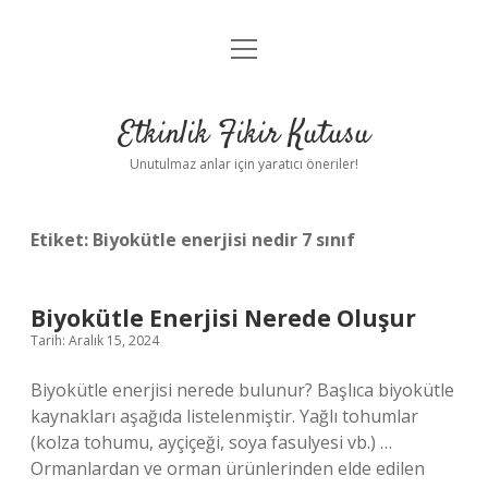
menüyü
Anasayfa
aç
Gizlilik Politikası
Etkinlik Fikir Kutusu
Yasal Uyarı
Unutulmaz anlar için yaratıcı öneriler!
Hakkımızda
Etiket:
Biyokütle enerjisi nedir 7 sınıf
Biyokütle Enerjisi Nerede Oluşur
Tarih: Aralık 15, 2024
Biyokütle enerjisi nerede bulunur? Başlıca biyokütle
kaynakları aşağıda listelenmiştir. Yağlı tohumlar
(kolza tohumu, ayçiçeği, soya fasulyesi vb.) …
Ormanlardan ve orman ürünlerinden elde edilen