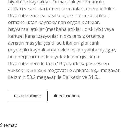
biyokütle kaynakları Ormancılık ve ormancılık
atıkları ve artıkları, enerji ormanları, enerji bitkileri
Biyokütle enerjisi nasıl oluşur? Tarımsal atıklar,
ormancılıktan kaynaklanan organik atıklar,
hayvansal atıklar (mezbaha atıkları, dışkı vb.) veya
kentsel kanalizasyonların oksijensiz ortamda
ayrıştırılmasıyla; çeşitli su bitkileri gibi canlı
(biyolojik) kaynaklardan elde edilen yakıta biyogaz,
bu enerji türüne de biyokütle enerjisi denir.
Biyokütle nerede fazla? Biyokütle kapasitesi en
yüksek ilk 5 il 83,9 megavat ile Ankara, 58,2 megavat
ile İzmir, 53,2 megavat ile Balıkesir ve 51,5…
Biyokütle
Devamını okuyun
Yorum Bırak
Enerjisi
Nerede
Oluşur
Sitemap