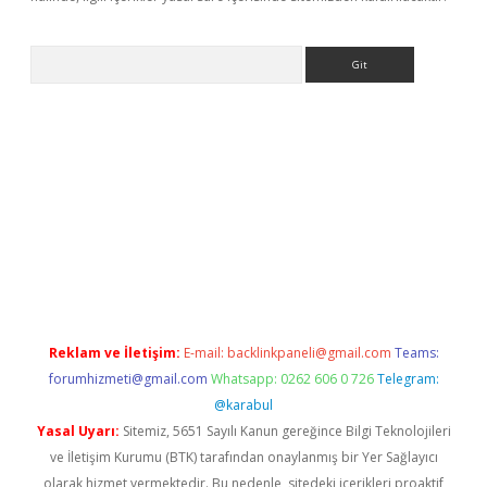
Arama
ino
Reklam ve İletişim:
E-mail:
backlinkpaneli@gmail.com
Teams:
forumhizmeti@gmail.com
Whatsapp: 0262 606 0 726
Telegram:
@karabul
Yasal Uyarı:
Sitemiz, 5651 Sayılı Kanun gereğince Bilgi Teknolojileri
ve İletişim Kurumu (BTK) tarafından onaylanmış bir Yer Sağlayıcı
olarak hizmet vermektedir. Bu nedenle, sitedeki içerikleri proaktif