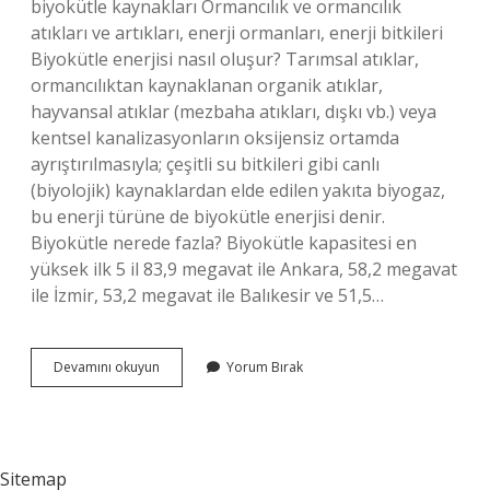
biyokütle kaynakları Ormancılık ve ormancılık
atıkları ve artıkları, enerji ormanları, enerji bitkileri
Biyokütle enerjisi nasıl oluşur? Tarımsal atıklar,
ormancılıktan kaynaklanan organik atıklar,
hayvansal atıklar (mezbaha atıkları, dışkı vb.) veya
kentsel kanalizasyonların oksijensiz ortamda
ayrıştırılmasıyla; çeşitli su bitkileri gibi canlı
(biyolojik) kaynaklardan elde edilen yakıta biyogaz,
bu enerji türüne de biyokütle enerjisi denir.
Biyokütle nerede fazla? Biyokütle kapasitesi en
yüksek ilk 5 il 83,9 megavat ile Ankara, 58,2 megavat
ile İzmir, 53,2 megavat ile Balıkesir ve 51,5…
Biyokütle
Devamını okuyun
Yorum Bırak
Enerjisi
Nerede
Oluşur
Sitemap