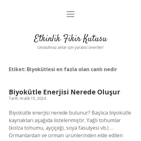
menüyü
Anasayfa
aç
Gizlilik Politikası
Etkinlik Fikir Kutusu
Yasal Uyarı
Unutulmaz anlar için yaratıcı öneriler!
Hakkımızda
Etiket:
Biyokütlesi en fazla olan canlı nedir
Biyokütle Enerjisi Nerede Oluşur
Tarih: Aralık 15, 2024
Biyokütle enerjisi nerede bulunur? Başlıca biyokütle
kaynakları aşağıda listelenmiştir. Yağlı tohumlar
(kolza tohumu, ayçiçeği, soya fasulyesi vb.) …
Ormanlardan ve orman ürünlerinden elde edilen