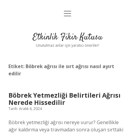
menüyü
Anasayfa
aç
Gizlilik Politikası
Etkinlik Fikir Kutusu
Yasal Uyarı
Unutulmaz anlar için yaratıcı öneriler!
Hakkımızda
Etiket:
Böbrek ağrısı ile sırt ağrısı nasıl ayırt
edilir
Böbrek Yetmezliği Belirtileri Ağrısı
Nerede Hissedilir
Tarih: Aralık 6, 2024
Böbrek yetmezliği ağrısı nereye vurur? Genellikle
ağır kaldırma veya travmadan sonra oluşan sırttaki