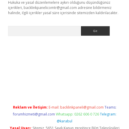
Hukuka ve yasal düzenlemelere aykırı olduğunu düşündüğünüz
içerikleri,
backlinkpanelicomtr@gmail.com
adresine bildirmeniz
halinde, ilgili içerikler yasal süre içerisinde sitemizden kaldırılacaktır.
Arama
ino
Reklam ve İletişim:
E-mail:
backlinkpaneli@gmail.com
Teams:
forumhizmeti@gmail.com
Whatsapp: 0262 606 0 726
Telegram:
@karabul
Yasal Uyarı:
Sitemiz, 5651 Sayılı Kanun gereğince Bilgi Teknolojileri