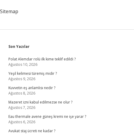
Nerede
Hissedilir
Sitemap
Sidebar
Son Yazılar
Polat Alemdar rolü ilk kime teklif edildi ?
Ağustos 10, 2026
Yeşil kelimesi türemiş midir ?
Ağustos 9, 2026
Kuvvetin eş anlamlısı nedir ?
Ağustos 8, 2026
Mazeret izni kabul edilmezse ne olur ?
Ağustos 7, 2026
Eau thermale avene güneş kremi ne işe yarar ?
Ağustos 6, 2026
Avukat staj ücreti ne kadar ?