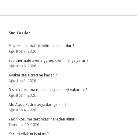
Sidebar
Son Yazılar
Mazeret izni kabul edilmezse ne olur ?
Ağustos 7, 2026
Eau thermale avene güneş kremi ne işe yarar ?
Ağustos 6, 2026
Avukat staj ücreti ne kadar ?
Ağustos 5, 2026
B sınıfı kurutma makinesi çok enerji yakar mı ?
Ağustos 4, 2026
Alo Aqua Pudra beyazlar için mi ?
Ağustos 4, 2026
Yakın koruma sertifikası nereden alınır ?
Temmuz 29, 2026
Kerem Allah’ın ismi mi ?