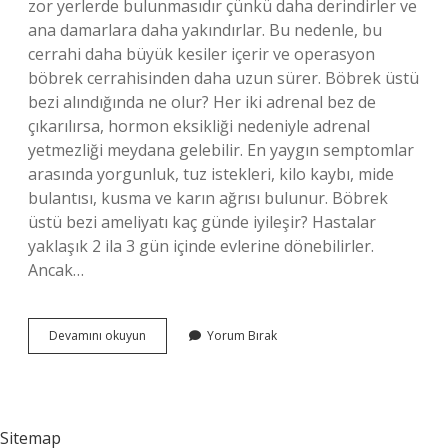
zor yerlerde bulunmasıdır çünkü daha derindirler ve
ana damarlara daha yakındırlar. Bu nedenle, bu
cerrahi daha büyük kesiler içerir ve operasyon
böbrek cerrahisinden daha uzun sürer. Böbrek üstü
bezi alındığında ne olur? Her iki adrenal bez de
çıkarılırsa, hormon eksikliği nedeniyle adrenal
yetmezliği meydana gelebilir. En yaygın semptomlar
arasında yorgunluk, tuz istekleri, kilo kaybı, mide
bulantısı, kusma ve karın ağrısı bulunur. Böbrek
üstü bezi ameliyatı kaç günde iyileşir? Hastalar
yaklaşık 2 ila 3 gün içinde evlerine dönebilirler.
Ancak…
Böbrek
Devamını okuyun
Yorum Bırak
Üstü
Bezi
Ameliyatı
Riskli
Mi
Sitemap