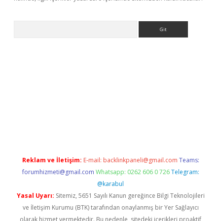
Arama
sino
Reklam ve İletişim:
E-mail:
backlinkpaneli@gmail.com
Teams:
forumhizmeti@gmail.com
Whatsapp: 0262 606 0 726
Telegram:
@karabul
Yasal Uyarı:
Sitemiz, 5651 Sayılı Kanun gereğince Bilgi Teknolojileri
ve İletişim Kurumu (BTK) tarafından onaylanmış bir Yer Sağlayıcı
olarak hizmet vermektedir. Bu nedenle, sitedeki içerikleri proaktif