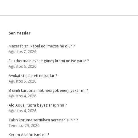
Sidebar
Son Yazılar
Mazeret izni kabul edilmezse ne olur ?
Ağustos 7, 2026
Eau thermale avene güneş kremi ne işe yarar ?
Ağustos 6, 2026
Avukat staj ücreti ne kadar ?
Ağustos 5, 2026
B sınıfı kurutma makinesi çok enerji yakar mı ?
Ağustos 4, 2026
Alo Aqua Pudra beyazlar için mi ?
Ağustos 4, 2026
Yakın koruma sertifikası nereden alınır ?
Temmuz 29, 2026
Kerem Allah’ın ismi mi ?