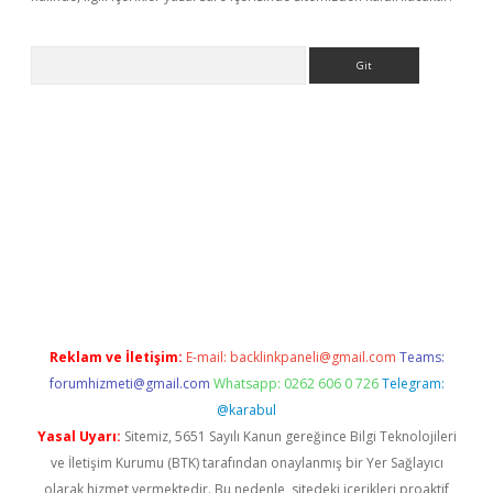
Arama
ino
Reklam ve İletişim:
E-mail:
backlinkpaneli@gmail.com
Teams:
forumhizmeti@gmail.com
Whatsapp: 0262 606 0 726
Telegram:
@karabul
Yasal Uyarı:
Sitemiz, 5651 Sayılı Kanun gereğince Bilgi Teknolojileri
ve İletişim Kurumu (BTK) tarafından onaylanmış bir Yer Sağlayıcı
olarak hizmet vermektedir. Bu nedenle, sitedeki içerikleri proaktif