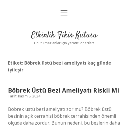
menüyü
Anasayfa
aç
Gizlilik Politikası
Etkinlik Fikir Kutusu
Yasal Uyarı
Unutulmaz anlar için yaratıcı öneriler!
Hakkımızda
Etiket:
Böbrek üstü bezi ameliyatı kaç günde
iyileşir
Böbrek Üstü Bezi Ameliyatı Riskli Mi
Tarih: Kasım 8, 2024
Böbrek üstü bezi ameliyatı zor mu? Böbrek üstü
bezinin açık cerrahisi böbrek cerrahisinden önemli
ölçüde daha zordur. Bunun nedeni, bu bezlerin daha