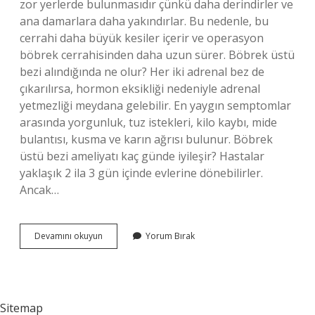
zor yerlerde bulunmasıdır çünkü daha derindirler ve
ana damarlara daha yakındırlar. Bu nedenle, bu
cerrahi daha büyük kesiler içerir ve operasyon
böbrek cerrahisinden daha uzun sürer. Böbrek üstü
bezi alındığında ne olur? Her iki adrenal bez de
çıkarılırsa, hormon eksikliği nedeniyle adrenal
yetmezliği meydana gelebilir. En yaygın semptomlar
arasında yorgunluk, tuz istekleri, kilo kaybı, mide
bulantısı, kusma ve karın ağrısı bulunur. Böbrek
üstü bezi ameliyatı kaç günde iyileşir? Hastalar
yaklaşık 2 ila 3 gün içinde evlerine dönebilirler.
Ancak…
Böbrek
Devamını okuyun
Yorum Bırak
Üstü
Bezi
Ameliyatı
Riskli
Mi
Sitemap