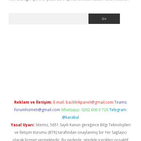
Arama
ino
Reklam ve İletişim:
E-mail:
backlinkpaneli@gmail.com
Teams:
forumhizmeti@gmail.com
Whatsapp: 0262 606 0 726
Telegram:
@karabul
Yasal Uyarı:
Sitemiz, 5651 Sayılı Kanun gereğince Bilgi Teknolojileri
ve İletişim Kurumu (BTK) tarafından onaylanmış bir Yer Sağlayıcı
olarak hizmet vermektedir. Bu nedenle, sitedeki içerikleri proaktif