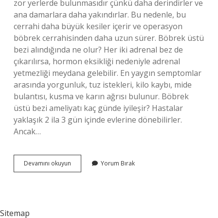
zor yerlerde bulunmasıdır çünkü daha derindirler ve
ana damarlara daha yakındırlar. Bu nedenle, bu
cerrahi daha büyük kesiler içerir ve operasyon
böbrek cerrahisinden daha uzun sürer. Böbrek üstü
bezi alındığında ne olur? Her iki adrenal bez de
çıkarılırsa, hormon eksikliği nedeniyle adrenal
yetmezliği meydana gelebilir. En yaygın semptomlar
arasında yorgunluk, tuz istekleri, kilo kaybı, mide
bulantısı, kusma ve karın ağrısı bulunur. Böbrek
üstü bezi ameliyatı kaç günde iyileşir? Hastalar
yaklaşık 2 ila 3 gün içinde evlerine dönebilirler.
Ancak…
Böbrek
Devamını okuyun
Yorum Bırak
Üstü
Bezi
Ameliyatı
Riskli
Mi
Sitemap