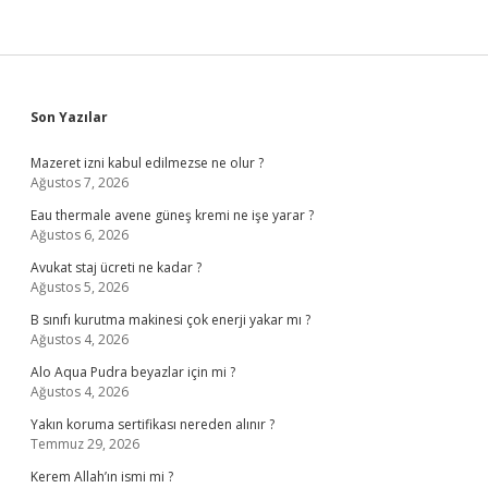
Sidebar
Son Yazılar
Mazeret izni kabul edilmezse ne olur ?
Ağustos 7, 2026
Eau thermale avene güneş kremi ne işe yarar ?
Ağustos 6, 2026
Avukat staj ücreti ne kadar ?
Ağustos 5, 2026
B sınıfı kurutma makinesi çok enerji yakar mı ?
Ağustos 4, 2026
Alo Aqua Pudra beyazlar için mi ?
Ağustos 4, 2026
Yakın koruma sertifikası nereden alınır ?
Temmuz 29, 2026
Kerem Allah’ın ismi mi ?