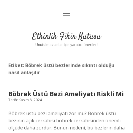
menüyü
Anasayfa
aç
Gizlilik Politikası
Etkinlik Fikir Kutusu
Yasal Uyarı
Unutulmaz anlar için yaratıcı öneriler!
Hakkımızda
Etiket:
Böbrek üstü bezlerinde sıkıntı olduğu
nasıl anlaşılır
Böbrek Üstü Bezi Ameliyatı Riskli Mi
Tarih: Kasım 8, 2024
Böbrek üstü bezi ameliyatı zor mu? Böbrek üstü
bezinin açık cerrahisi böbrek cerrahisinden önemli
ölçüde daha zordur. Bunun nedeni, bu bezlerin daha