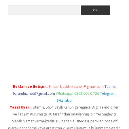
Arama
ino
Reklam ve İletişim:
E-mail:
backlinkpaneli@gmail.com
Teams:
forumhizmeti@gmail.com
Whatsapp: 0262 606 0 726
Telegram:
@karabul
Yasal Uyarı:
Sitemiz, 5651 Sayılı Kanun gereğince Bilgi Teknolojileri
ve İletişim Kurumu (BTK) tarafından onaylanmış bir Yer Sağlayıcı
olarak hizmet vermektedir. Bu nedenle, sitedeki içerikleri proaktif
olarak denetleme veya araştırma yükümlülüğümüz bulunmamaktadır.