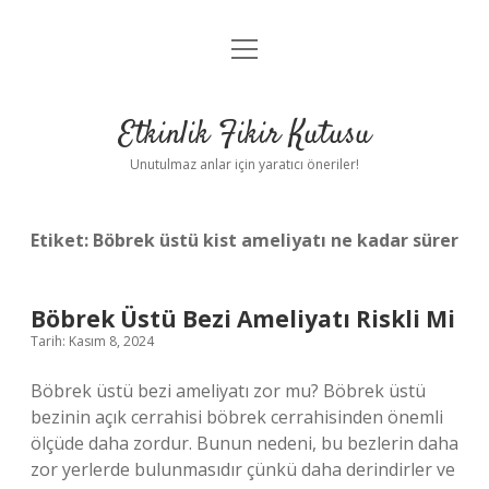
menüyü
Anasayfa
aç
Gizlilik Politikası
Etkinlik Fikir Kutusu
Yasal Uyarı
Unutulmaz anlar için yaratıcı öneriler!
Hakkımızda
Etiket:
Böbrek üstü kist ameliyatı ne kadar sürer
Böbrek Üstü Bezi Ameliyatı Riskli Mi
Tarih: Kasım 8, 2024
Böbrek üstü bezi ameliyatı zor mu? Böbrek üstü
bezinin açık cerrahisi böbrek cerrahisinden önemli
ölçüde daha zordur. Bunun nedeni, bu bezlerin daha
zor yerlerde bulunmasıdır çünkü daha derindirler ve