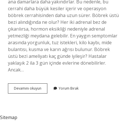
ana damarlara daha yakındırlar. Bu nedenle, bu
cerrahi daha büyük kesiler içerir ve operasyon
böbrek cerrahisinden daha uzun sürer. Böbrek üstü
bezi alındığında ne olur? Her iki adrenal bez de
çıkarılırsa, hormon eksikliği nedeniyle adrenal
yetmezliği meydana gelebilir. En yaygın semptomlar
arasında yorgunluk, tuz istekleri, kilo kaybı, mide
bulantısı, kusma ve karın ağrısı bulunur. Böbrek
üstü bezi ameliyatı kaç günde iyileşir? Hastalar
yaklaşık 2 ila 3 gün içinde evlerine dönebilirler.
Ancak…
Böbrek
Devamını okuyun
Yorum Bırak
Üstü
Bezi
Ameliyatı
Riskli
Mi
Sitemap