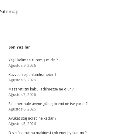
Nerede
Hissedilir
Sitemap
Sidebar
Son Yazılar
Yeşil kelimesi türemiş midir ?
Ağustos 9, 2026
Kuvvetin eş anlamlısı nedir ?
Ağustos 8, 2026
Mazeret izni kabul edilmezse ne olur ?
Ağustos 7, 2026
Eau thermale avene güneş kremi ne işe yarar ?
Ağustos 6, 2026
Avukat staj ücreti ne kadar ?
Ağustos 5, 2026
B sınıfı kurutma makinesi çok enerji yakar mı ?