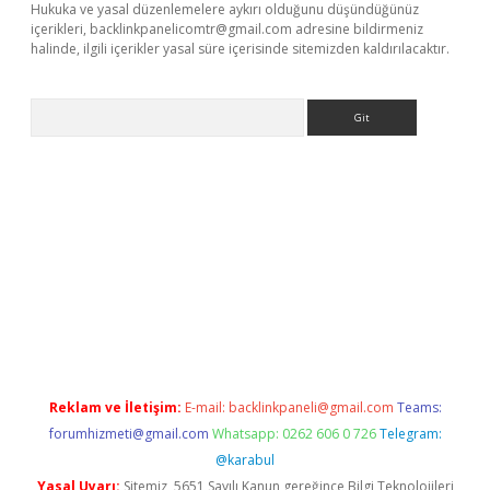
Hukuka ve yasal düzenlemelere aykırı olduğunu düşündüğünüz
içerikleri,
backlinkpanelicomtr@gmail.com
adresine bildirmeniz
halinde, ilgili içerikler yasal süre içerisinde sitemizden kaldırılacaktır.
Arama
asino
Reklam ve İletişim:
E-mail:
backlinkpaneli@gmail.com
Teams:
forumhizmeti@gmail.com
Whatsapp: 0262 606 0 726
Telegram:
@karabul
Yasal Uyarı:
Sitemiz, 5651 Sayılı Kanun gereğince Bilgi Teknolojileri