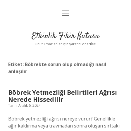
menüyü
Anasayfa
aç
Gizlilik Politikası
Etkinlik Fikir Kutusu
Yasal Uyarı
Unutulmaz anlar için yaratıcı öneriler!
Hakkımızda
Etiket:
Böbrekte sorun olup olmadığı nasıl
anlaşılır
Böbrek Yetmezliği Belirtileri Ağrısı
Nerede Hissedilir
Tarih: Aralık 6, 2024
Böbrek yetmezliği ağrısı nereye vurur? Genellikle
ağır kaldırma veya travmadan sonra oluşan sırttaki