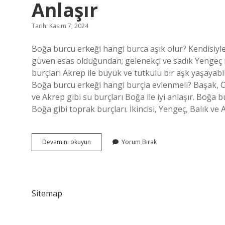
Anlaşır
Tarih: Kasım 7, 2024
Boğa burcu erkeği hangi burca aşık olur? Kendisiyle 
güven esas olduğundan; gelenekçi ve sadık Yengeç ile
burçları Akrep ile büyük ve tutkulu bir aşk yaşayabi
Boğa burcu erkeği hangi burçla evlenmeli? Başak, Oğ
ve Akrep gibi su burçları Boğa ile iyi anlaşır. Boğa
Boğa gibi toprak burçları. İkincisi, Yengeç, Balık ve 
Boğa
Devamını okuyun
Yorum Bırak
Burcu
Erkeği
Hangi
Burç
Kadını
Sitemap
Ile
Anlaşır