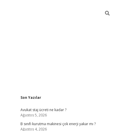
Sidebar
Son Yazılar
vdcasino
Avukat staj ücreti ne kadar ?
Ağustos 5, 2026
B sınıfı kurutma makinesi çok enerji yakar mı ?
Ağustos 4, 2026