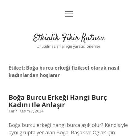
menüyü
Anasayfa
aç
Gizlilik Politikası
Etkinlik Fikir Kutusu
Yasal Uyarı
Unutulmaz anlar için yaratıcı öneriler!
Hakkımızda
Etiket:
Boğa burcu erkeği fiziksel olarak nasıl
kadınlardan hoşlanır
Boğa Burcu Erkeği Hangi Burç
Kadını Ile Anlaşır
Tarih: Kasım 7, 2024
Boğa burcu erkeği hangi burca aşık olur? Kendisiyle
aynı grupta yer alan Boğa, Başak ve Oğlak için