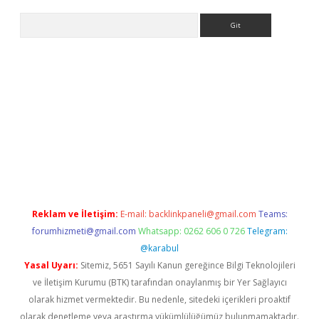
Arama
ino
Reklam ve İletişim:
E-mail:
backlinkpaneli@gmail.com
Teams:
forumhizmeti@gmail.com
Whatsapp: 0262 606 0 726
Telegram:
@karabul
Yasal Uyarı:
Sitemiz, 5651 Sayılı Kanun gereğince Bilgi Teknolojileri
ve İletişim Kurumu (BTK) tarafından onaylanmış bir Yer Sağlayıcı
olarak hizmet vermektedir. Bu nedenle, sitedeki içerikleri proaktif
olarak denetleme veya araştırma yükümlülüğümüz bulunmamaktadır.