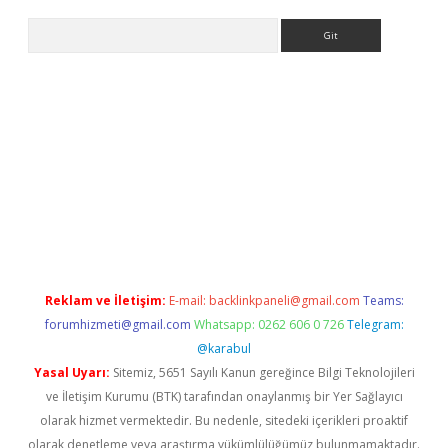
Arama
ino
Reklam ve İletişim:
E-mail:
backlinkpaneli@gmail.com
Teams:
forumhizmeti@gmail.com
Whatsapp: 0262 606 0 726
Telegram:
@karabul
Yasal Uyarı:
Sitemiz, 5651 Sayılı Kanun gereğince Bilgi Teknolojileri
ve İletişim Kurumu (BTK) tarafından onaylanmış bir Yer Sağlayıcı
olarak hizmet vermektedir. Bu nedenle, sitedeki içerikleri proaktif
olarak denetleme veya araştırma yükümlülüğümüz bulunmamaktadır.