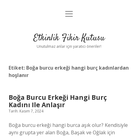
menüyü
Anasayfa
aç
Gizlilik Politikası
Etkinlik Fikir Kutusu
Yasal Uyarı
Unutulmaz anlar için yaratıcı öneriler!
Hakkımızda
Etiket:
Boğa burcu erkeği hangi burç kadınlardan
hoşlanır
Boğa Burcu Erkeği Hangi Burç
Kadını Ile Anlaşır
Tarih: Kasım 7, 2024
Boğa burcu erkeği hangi burca aşık olur? Kendisiyle
aynı grupta yer alan Boğa, Başak ve Oğlak için