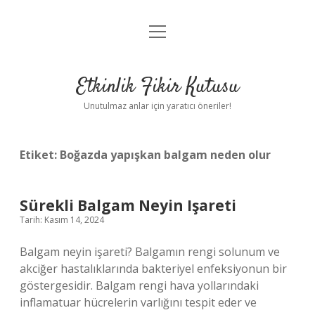
menüyü
Anasayfa
aç
Gizlilik Politikası
Etkinlik Fikir Kutusu
Yasal Uyarı
Unutulmaz anlar için yaratıcı öneriler!
Hakkımızda
Etiket:
Boğazda yapışkan balgam neden olur
Sürekli Balgam Neyin Işareti
Tarih: Kasım 14, 2024
Balgam neyin işareti? Balgamın rengi solunum ve
akciğer hastalıklarında bakteriyel enfeksiyonun bir
göstergesidir. Balgam rengi hava yollarındaki
inflamatuar hücrelerin varlığını tespit eder ve