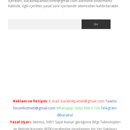
içerikleri,
backlinkpanelicomtr@gmail.com
adresine bildirmeniz
halinde, ilgili içerikler yasal süre içerisinde sitemizden kaldırılacaktır.
Arama
sino
Reklam ve İletişim:
E-mail:
backlinkpaneli@gmail.com
Teams:
forumhizmeti@gmail.com
Whatsapp: 0262 606 0 726
Telegram:
@karabul
Yasal Uyarı:
Sitemiz, 5651 Sayılı Kanun gereğince Bilgi Teknolojileri
ve İletişim Kurumu (BTK) tarafından onaylanmış bir Yer Sağlayıcı