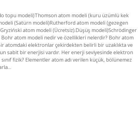
ardo topu modeli)Thomson atom modeli (kuru üzümlü kek
odeli (Satürn modeli)Rutherford atom modeli (gezegen
Gryziński atom modeli (Ücretsiz).Düşüş modeli)Schrödinger
Bohr atom modeli nedir ve özellikleri nelerdir? Bohr atom
r atomdaki elektronlar çekirdekten belirli bir uzaklıkta ve
 sabit bir enerjisi vardır. Her enerji seviyesinde elektron
 sınıf fizik? Elementler atom adı verilen küçük, bölünemez
arla…