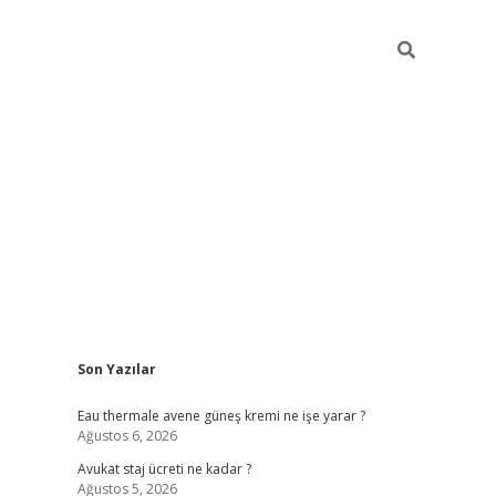
Sidebar
Son Yazılar
vdcasino
Eau thermale avene güneş kremi ne işe yarar ?
Ağustos 6, 2026
Avukat staj ücreti ne kadar ?
Ağustos 5, 2026