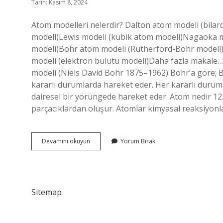
Tarih: Kasım 8, 2024
Atom modelleri nelerdir? Dalton atom modeli (bil
modeli)Lewis modeli (kübik atom modeli)Nagaoka m
modeli)Bohr atom modeli (Rutherford-Bohr modeli)
modeli (elektron bulutu modeli)Daha fazla makale… 
modeli (Niels David Bohr 1875–1962) Bohr’a göre; Bi
kararlı durumlarda hareket eder. Her kararlı durumun
dairesel bir yörüngede hareket eder. Atom nedir 12.
parçacıklardan oluşur. Atomlar kimyasal reaksiyonl
Atom
Devamını okuyun
Yorum Bırak
Modelleri
Nelerdir
12
Sınıf
Sitemap