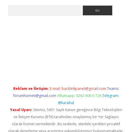
Arama
ino
Reklam ve İletişim:
E-mail:
backlinkpaneli@gmail.com
Teams:
forumhizmeti@gmail.com
Whatsapp: 0262 606 0 726
Telegram:
@karabul
Yasal Uyarı:
Sitemiz, 5651 Sayılı Kanun gereğince Bilgi Teknolojileri
ve İletişim Kurumu (BTK) tarafından onaylanmış bir Yer Sağlayıcı
olarak hizmet vermektedir. Bu nedenle, sitedeki içerikleri proaktif
olarak denetleme veya araştırma yükümlülüğümüz bulunmamaktadır.