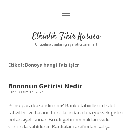
menüyü
Anasayfa
aç
Gizlilik Politikası
Etkinlik Fikir Kutusu
Yasal Uyarı
Unutulmaz anlar için yaratıcı öneriler!
Hakkımızda
Etiket:
Bonoya hangi faiz işler
Bononun Getirisi Nedir
Tarih: Kasım 14, 2024
Bono para kazandırır mı? Banka tahvilleri, devlet
tahvilleri ve hazine bonolarından daha yüksek getiri
potansiyeli sunar. Bu ek getirinin miktarı vade
sonunda sabitlenir. Bankalar tarafından satışa