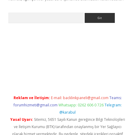
Arama
ino
Reklam ve İletişim:
E-mail:
backlinkpaneli@gmail.com
Teams:
forumhizmeti@gmail.com
Whatsapp: 0262 606 0 726
Telegram:
@karabul
Yasal Uyarı:
Sitemiz, 5651 Sayılı Kanun gereğince Bilgi Teknolojileri
ve İletişim Kurumu (BTK) tarafından onaylanmış bir Yer Sağlayıcı
olarak hizmet vermektedir. Bu nedenle, sitedeki içerikleri proaktif