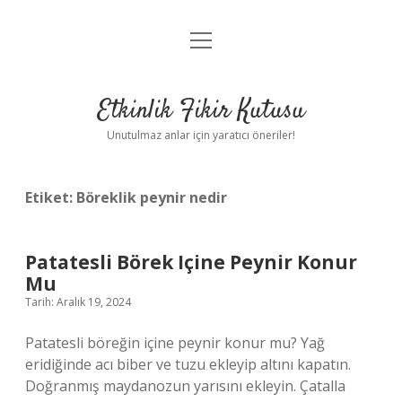
menüyü
Anasayfa
aç
Gizlilik Politikası
Etkinlik Fikir Kutusu
Yasal Uyarı
Unutulmaz anlar için yaratıcı öneriler!
Hakkımızda
Etiket:
Böreklik peynir nedir
Patatesli Börek Içine Peynir Konur
Mu
Tarih: Aralık 19, 2024
Patatesli böreğin içine peynir konur mu? Yağ
eridiğinde acı biber ve tuzu ekleyip altını kapatın.
Doğranmış maydanozun yarısını ekleyin. Çatalla