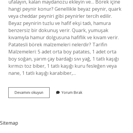
ufalayın, kalan maydanozu ekleyin ve… Börek içine
hangi peynir konur? Genellikle beyaz peynir, quark
veya cheddar peyniri gibi peynirler tercih edilir.
Beyaz peynirin tuzlu ve hafif ekşi tadı, hamura
benzersiz bir dokunuş verir. Quark, yumuşak
kıvamıyla hamur dolgusuna hafiflik ve kıvam verir.
Patatesli börek malzemeleri nelerdir? Tarifin
Malzemeleri: 5 adet orta boy patates, 1 adet orta
boy soğan, yarım çay bardağı sıvı yağ, 1 tatlı kaşığı
kırmızı toz biber, 1 tatlı kaşığı kuru fesleğen veya
nane, 1 tatlı kaşığı karabiber,…
Patatesli
Devamını okuyun
Yorum Bırak
Börek
Içine
Peynir
Konur
Mu
Sitemap