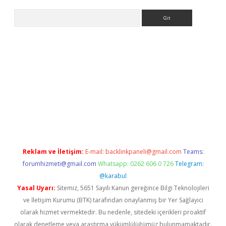
Arama
ino
Reklam ve İletişim:
E-mail:
backlinkpaneli@gmail.com
Teams:
forumhizmeti@gmail.com
Whatsapp: 0262 606 0 726
Telegram:
@karabul
Yasal Uyarı:
Sitemiz, 5651 Sayılı Kanun gereğince Bilgi Teknolojileri
ve İletişim Kurumu (BTK) tarafından onaylanmış bir Yer Sağlayıcı
olarak hizmet vermektedir. Bu nedenle, sitedeki içerikleri proaktif
olarak denetleme veya araştırma yükümlülüğümüz bulunmamaktadır.