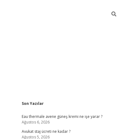
Sidebar
Son Yazılar
vdcasino
Eau thermale avene güneş kremi ne işe yarar ?
Ağustos 6, 2026
Avukat staj ücreti ne kadar ?
Ağustos 5, 2026