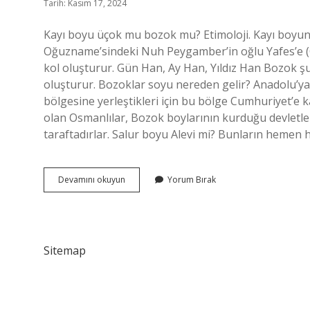
Tarih: Kasım 17, 2024
Kayı boyu üçok mu bozok mu? Etimoloji. Kayı boyun
Oğuzname’sindeki Nuh Peygamber’in oğlu Yafes’e (O
kol oluşturur. Gün Han, Ay Han, Yıldız Han Bozok ş
oluşturur. Bozoklar soyu nereden gelir? Anadolu’y
bölgesine yerleştikleri için bu bölge Cumhuriyet’e k
olan Osmanlılar, Bozok boylarının kurduğu devletlerd
taraftadırlar. Salur boyu Alevi mi? Bunların hemen 
Üçok
Devamını okuyun
Yorum Bırak
Boyu
Kimlerdir
Sitemap