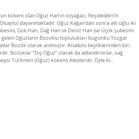
un kökeni olan Oğuz Han’ın soyağacı, Reşideddin’in
lcayto) dayanmaktadır. Oğuz Kağan’dan sonra altı oğlu iki
ubesini, Gök Han, Dağ Han ve Deniz Han ise Üçok şubesini
a gelen Oğuzların Bozoklu toplulukları bugünkü Yozgat
adar Bozok olarak anılmıştır. Anadolu beyliklerinden biri
ir. Bozoklar “Dış Oğuz” olarak da adlandırılırlar, sağ
hepsi Türkmen (Oğuz) kökenli Alevilerdir. Öyle ki…