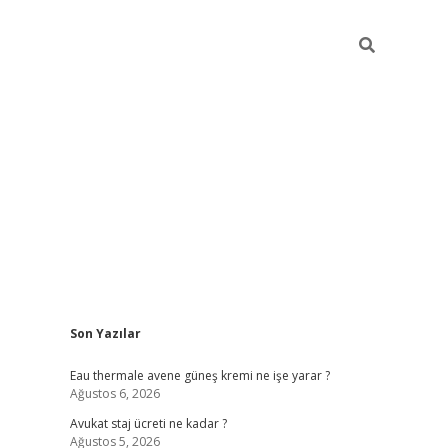
Sidebar
Son Yazılar
vdcasino
Eau thermale avene güneş kremi ne işe yarar ?
Ağustos 6, 2026
Avukat staj ücreti ne kadar ?
Ağustos 5, 2026