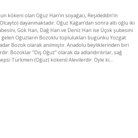
un kökeni olan Oğuz Han’ın soyağacı, Reşideddin’in
lcayto) dayanmaktadır. Oğuz Kağan’dan sonra altı oğlu iki
ubesini, Gök Han, Dağ Han ve Deniz Han ise Üçok şubesini
a gelen Oğuzların Bozoklu toplulukları bugünkü Yozgat
adar Bozok olarak anılmıştır. Anadolu beyliklerinden biri
ir. Bozoklar “Dış Oğuz” olarak da adlandırılırlar, sağ
hepsi Türkmen (Oğuz) kökenli Alevilerdir. Öyle ki…