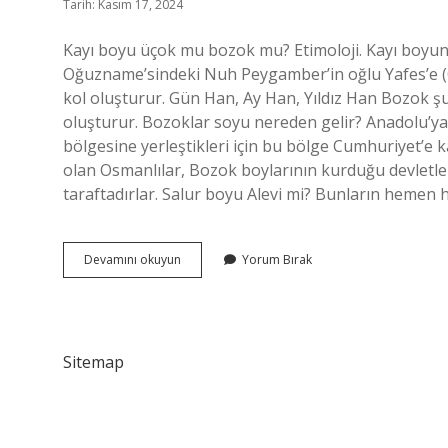
Tarih: Kasım 17, 2024
Kayı boyu üçok mu bozok mu? Etimoloji. Kayı boyun
Oğuzname’sindeki Nuh Peygamber’in oğlu Yafes’e (O
kol oluşturur. Gün Han, Ay Han, Yıldız Han Bozok ş
oluşturur. Bozoklar soyu nereden gelir? Anadolu’y
bölgesine yerleştikleri için bu bölge Cumhuriyet’e k
olan Osmanlılar, Bozok boylarının kurduğu devletlerd
taraftadırlar. Salur boyu Alevi mi? Bunların hemen 
Üçok
Devamını okuyun
Yorum Bırak
Boyu
Kimlerdir
Sitemap