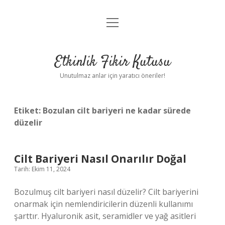
menüyü
Anasayfa
aç
Gizlilik Politikası
Etkinlik Fikir Kutusu
Yasal Uyarı
Unutulmaz anlar için yaratıcı öneriler!
Hakkımızda
Etiket:
Bozulan cilt bariyeri ne kadar sürede
düzelir
Cilt Bariyeri Nasıl Onarılır Doğal
Tarih: Ekim 11, 2024
Bozulmuş cilt bariyeri nasıl düzelir? Cilt bariyerini
onarmak için nemlendiricilerin düzenli kullanımı
şarttır. Hyaluronik asit, seramidler ve yağ asitleri