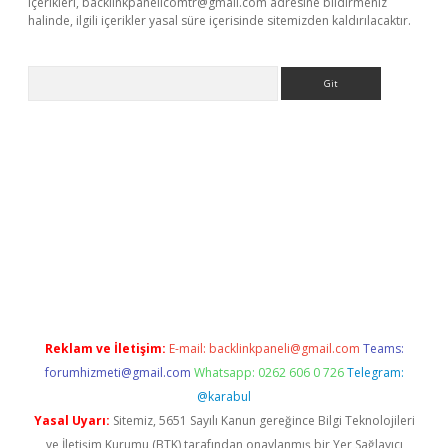
içerikleri,
backlinkpanelicomtr@gmail.com
adresine bildirmeniz
halinde, ilgili içerikler yasal süre içerisinde sitemizden kaldırılacaktır.
Arama
ino
Reklam ve İletişim:
E-mail:
backlinkpaneli@gmail.com
Teams:
forumhizmeti@gmail.com
Whatsapp: 0262 606 0 726
Telegram:
@karabul
Yasal Uyarı:
Sitemiz, 5651 Sayılı Kanun gereğince Bilgi Teknolojileri
ve İletişim Kurumu (BTK) tarafından onaylanmış bir Yer Sağlayıcı