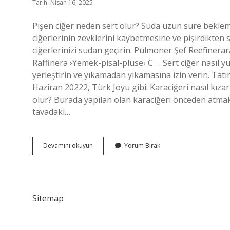
Tarih: Nisan 16, 2025
Pişen ciğer neden sert olur? Suda uzun süre beklem
ciğerlerinin zevklerini kaybetmesine ve pişirdikten 
ciğerlerinizi sudan geçirin. Pulmoner Şef Reefinerar
Raffinera ›Yemek-pisal-pluse› C … Sert ciğer nasıl yu
yerleştirin ve yıkamadan yıkamasına izin verin. Tat
Haziran 20222, Türk Joyu gibi: Karaciğeri nasıl kız
olur? Burada yapılan olan karaciğeri önceden atmaktı
tavadaki…
Ciğer
Devamını okuyun
Yorum Bırak
Pişerken
Neden
Sertleşir
Sitemap