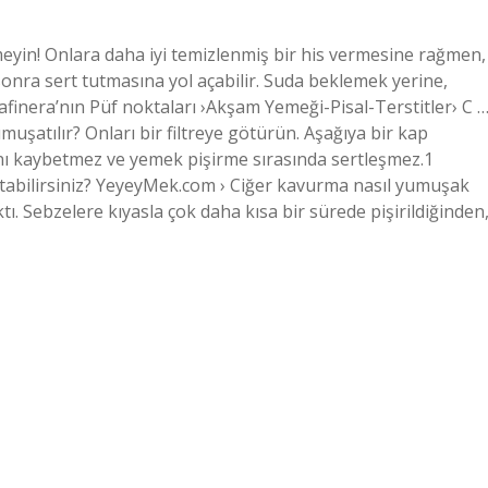
eyin! Onlara daha iyi temizlenmiş bir his vermesine rağmen,
sonra sert tutmasına yol açabilir. Suda beklemek yerine,
afinera’nın Püf noktaları ›Akşam Yemeği-Pisal-Terstitler› C 
muşatılır? Onları bir filtreye götürün. Aşağıya bir kap
ını kaybetmez ve yemek pişirme sırasında sertleşmez.1
artabilirsiniz? YeyeyMek.com › Ciğer kavurma nasıl yumuşak
. Sebzelere kıyasla çok daha kısa bir sürede pişirildiğinden