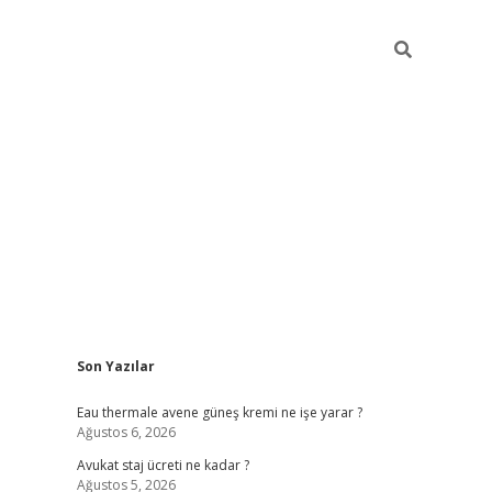
Sidebar
Son Yazılar
vdcasino
Eau thermale avene güneş kremi ne işe yarar ?
Ağustos 6, 2026
Avukat staj ücreti ne kadar ?
Ağustos 5, 2026