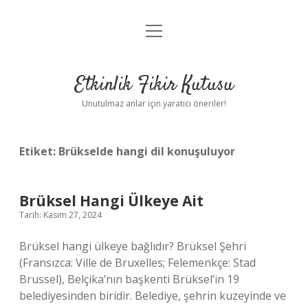
menüyü
Anasayfa
aç
Gizlilik Politikası
Etkinlik Fikir Kutusu
Yasal Uyarı
Unutulmaz anlar için yaratıcı öneriler!
Hakkımızda
Etiket:
Brükselde hangi dil konuşuluyor
Brüksel Hangi Ülkeye Ait
Tarih: Kasım 27, 2024
Brüksel hangi ülkeye bağlıdır? Brüksel Şehri
(Fransızca: Ville de Bruxelles; Felemenkçe: Stad
Brussel), Belçika’nın başkenti Brüksel’in 19
belediyesinden biridir. Belediye, şehrin kuzeyinde ve