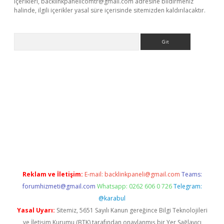
içerikleri,
backlinkpanelicomtr@gmail.com
adresine bildirmeniz
halinde, ilgili içerikler yasal süre içerisinde sitemizden kaldırılacaktır.
Arama
casino
Reklam ve İletişim:
E-mail:
backlinkpaneli@gmail.com
Teams:
forumhizmeti@gmail.com
Whatsapp: 0262 606 0 726
Telegram:
@karabul
Yasal Uyarı:
Sitemiz, 5651 Sayılı Kanun gereğince Bilgi Teknolojileri
ve İletişim Kurumu (BTK) tarafından onaylanmış bir Yer Sağlayıcı