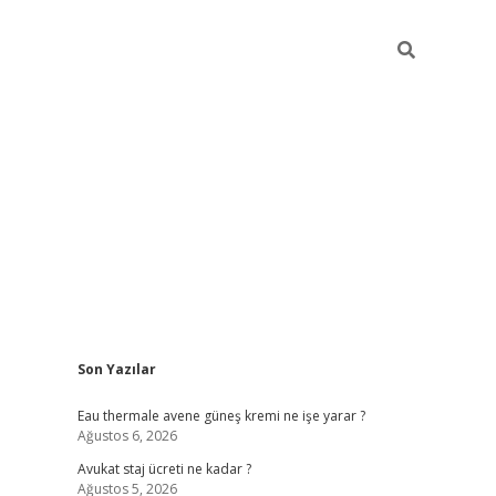
Sidebar
Son Yazılar
vdcasino
Eau thermale avene güneş kremi ne işe yarar ?
Ağustos 6, 2026
Avukat staj ücreti ne kadar ?
Ağustos 5, 2026