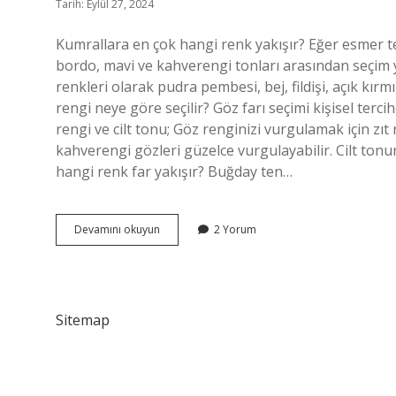
Tarih: Eylül 27, 2024
Kumrallara en çok hangi renk yakışır? Eğer esmer ten
bordo, mavi ve kahverengi tonları arasından seçim y
renkleri olarak pudra pembesi, bej, fildişi, açık kırmı
rengi neye göre seçilir? Göz farı seçimi kişisel terci
rengi ve cilt tonu; Göz renginizi vurgulamak için zıt 
kahverengi gözleri güzelce vurgulayabilir. Cilt ton
hangi renk far yakışır? Buğday ten…
Kumrallar
Devamını okuyun
2 Yorum
Hangi
Renk
Far
Kullanmalı
Sitemap