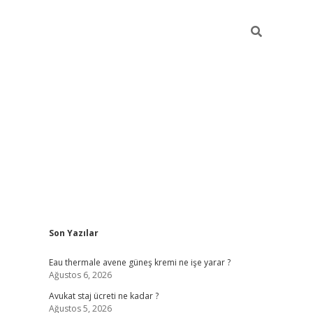
Sidebar
Son Yazılar
vdcasino
Eau thermale avene güneş kremi ne işe yarar ?
Ağustos 6, 2026
Avukat staj ücreti ne kadar ?
Ağustos 5, 2026