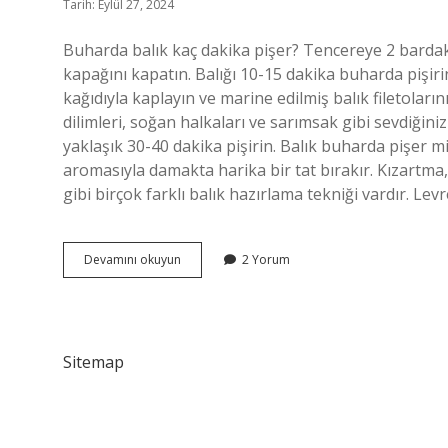
Tarih: Eylül 27, 2024
Buharda balık kaç dakika pişer? Tencereye 2 barda
kapağını kapatın. Balığı 10-15 dakika buharda pişirin
kağıdıyla kaplayın ve marine edilmiş balık filetoları
dilimleri, soğan halkaları ve sarımsak gibi sevdiğiniz
yaklaşık 30-40 dakika pişirin. Balık buharda pişer m
aromasıyla damakta harika bir tat bırakır. Kızartma
gibi birçok farklı balık hazırlama tekniği vardır. Le
Levrek
Devamını okuyun
2 Yorum
Buharda
Kaç
Dakikada
Pişer
Sitemap