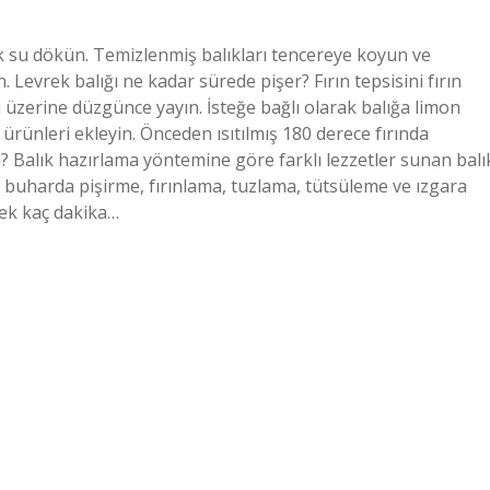
k su dökün. Temizlenmiş balıkları tencereye koyun ve
. Levrek balığı ne kadar sürede pişer? Fırın tepsisini fırın
nı üzerine düzgünce yayın. İsteğe bağlı olarak balığa limon
 ürünleri ekleyin. Önceden ısıtılmış 180 derece fırında
i? Balık hazırlama yöntemine göre farklı lezzetler sunan balı
, buharda pişirme, fırınlama, tuzlama, tütsüleme ve ızgara
vrek kaç dakika…